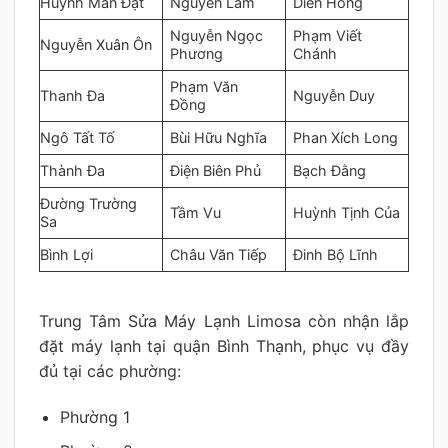
Huỳnh Mẫn Đạt
Nguyễn Lâm
Diên Hồng
Nguyễn Ngọc
Phạm Viết
Nguyễn Xuân Ôn
Phương
Chánh
Phạm Văn
Thanh Đa
Nguyễn Duy
Đồng
Ngô Tất Tố
Bùi Hữu Nghĩa
Phan Xích Long
Thành Đa
Điện Biên Phủ
Bạch Đằng
Đường Trường
Tầm Vu
Huỳnh Tịnh Của
Sa
Bình Lợi
Châu Văn Tiếp
Đinh Bộ Lĩnh
Trung Tâm Sửa Máy Lạnh Limosa còn nhận lắp
đặt máy lạnh tại quận Bình Thạnh, phục vụ đầy
đủ tại các phường:
Phường 1