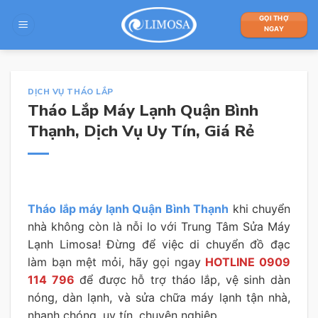
Skip
GỌI THỢ
to
NGAY
content
DỊCH VỤ THÁO LẮP
Tháo Lắp Máy Lạnh Quận Bình
Thạnh, Dịch Vụ Uy Tín, Giá Rẻ
Tháo lắp máy lạnh Quận Bình Thạnh
khi chuyển
nhà không còn là nỗi lo với Trung Tâm Sửa Máy
Lạnh Limosa! Đừng để việc di chuyển đồ đạc
làm bạn mệt mỏi, hãy gọi ngay
HOTLINE 0909
114 796
để được hỗ trợ tháo lắp, vệ sinh dàn
nóng, dàn lạnh, và sửa chữa máy lạnh tận nhà,
nhanh chóng, uy tín, chuyên nghiệp.