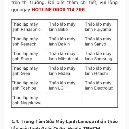
trên thị trường. Để biết thêm chi tiết, vui lòng
gọi ngay
HOTLINE 0909 114 796
.
Tháo lắp máy
Tháo lắp máy
Tháo lắp máy
lạnh Panasonic
lạnh Beko
lạnh Fujiyama
Tháo lắp máy
Tháo lắp máy
Tháo lắp máy
lạnh Reetech
lạnh Daikin
lạnh Sanyo
Tháo lắp máy
Tháo lắp máy
Tháo lắp máy
lạnh Sharp
lạnh Mitsubishi
lạnh Samsung
Tháo lắp máy
Tháo lắp máy
Tháo lắp máy
lạnh Gree
lạnh Midea
lạnh Hitachi
Tháo lắp máy
Tháo lắp máy
Tháo lắp máy
lạnh Toshiba
lạnh LG
lạnh Electrolux
Tháo lắp máy
lạnh Nagakawa
1.4. Trung Tâm Sửa Máy Lạnh Limosa nhận tháo
lắp máy lạnh ở các Quận, Huyện TPHCM