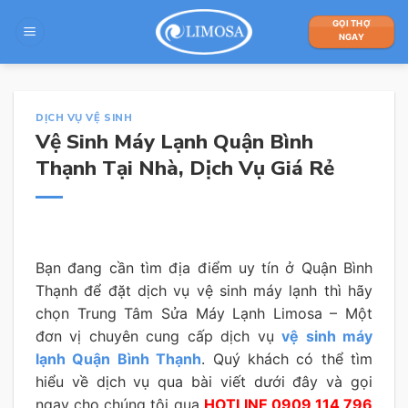
Skip
GỌI THỢ
to
NGAY
content
DỊCH VỤ VỆ SINH
Vệ Sinh Máy Lạnh Quận Bình
Thạnh Tại Nhà, Dịch Vụ Giá Rẻ
Bạn đang cần tìm địa điểm uy tín ở Quận Bình
Thạnh để đặt dịch vụ vệ sinh máy lạnh thì hãy
chọn Trung Tâm Sửa Máy Lạnh Limosa – Một
đơn vị chuyên cung cấp dịch vụ
vệ sinh máy
lạnh Quận Bình Thạnh
. Quý khách có thể tìm
hiểu về dịch vụ qua bài viết dưới đây và gọi
ngay cho chúng tôi qua
HOTLINE 0909 114 796