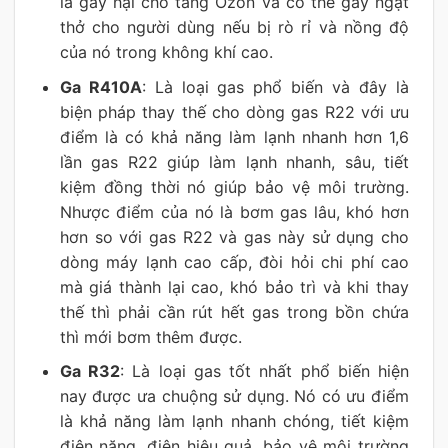
là gây hại cho tầng Ozon và có thể gây ngạt
thở cho người dùng nếu bị rò rỉ và nồng độ
của nó trong không khí cao.
Ga R410A
: Là loại gas phổ biến và đây là
biện pháp thay thế cho dòng gas R22 với ưu
điểm là có khả năng làm lạnh nhanh hơn 1,6
lần gas R22 giúp làm lạnh nhanh, sâu, tiết
kiệm đồng thời nó giúp bảo vệ môi trường.
Nhược điểm của nó là bơm gas lâu, khó hơn
hơn so với gas R22 và gas này sử dụng cho
dòng máy lạnh cao cấp, đòi hỏi chi phí cao
mà giá thành lại cao, khó bảo trì và khi thay
thế thì phải cần rút hết gas trong bồn chứa
thì mới bơm thêm được.
Ga R32
: Là loại gas tốt nhất phổ biến hiện
nay được ưa chuộng sử dụng. Nó có ưu điểm
là khả năng làm lạnh nhanh chóng, tiết kiệm
điện năng, điện hiệu quả, bảo vệ môi trường