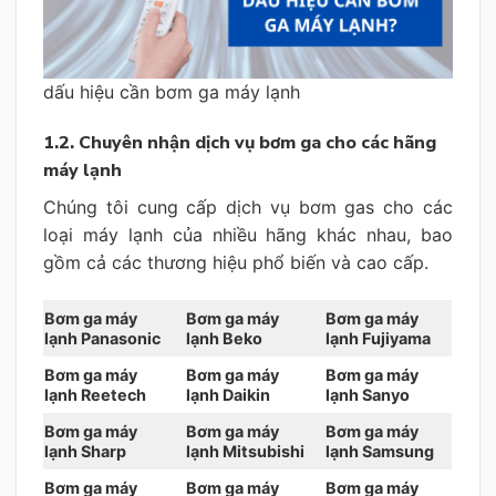
dấu hiệu cần bơm ga máy lạnh
1.2. Chuyên nhận dịch vụ bơm ga cho các hãng
máy lạnh
Chúng tôi cung cấp dịch vụ bơm gas cho các
loại máy lạnh của nhiều hãng khác nhau, bao
gồm cả các thương hiệu phổ biến và cao cấp.
Bơm ga máy
Bơm ga máy
Bơm ga máy
lạnh Panasonic
lạnh Beko
lạnh Fujiyama
Bơm ga máy
Bơm ga máy
Bơm ga máy
lạnh Reetech
lạnh Daikin
lạnh Sanyo
Bơm ga máy
Bơm ga máy
Bơm ga máy
lạnh Sharp
lạnh Mitsubishi
lạnh Samsung
Bơm ga máy
Bơm ga máy
Bơm ga máy