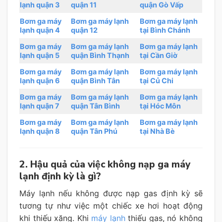
lạnh quận 3
quận 11
quận Gò Vấp
Bơm ga máy
Bơm ga máy lạnh
Bơm ga máy lạnh
lạnh quận 4
quận 12
tại Bình Chánh
Bơm ga máy
Bơm ga máy lạnh
Bơm ga máy lạnh
lạnh quận 5
quận Bình Thạnh
tại Cần Giờ
Bơm ga máy
Bơm ga máy lạnh
Bơm ga máy lạnh
lạnh quận 6
quận Bình Tân
tại Củ Chi
Bơm ga máy
Bơm ga máy lạnh
Bơm ga máy lạnh
lạnh quận 7
quận Tân Bình
tại Hóc Môn
Bơm ga máy
Bơm ga máy lạnh
Bơm ga máy lạnh
lạnh quận 8
quận Tân Phú
tại Nhà Bè
2. Hậu quả của việc không nạp ga máy
lạnh định kỳ là gì?
Máy lạnh nếu không được nạp gas định kỳ sẽ
tương tự như việc một chiếc xe hơi hoạt động
khi thiếu xăng. Khi
máy lạnh
thiếu gas, nó không