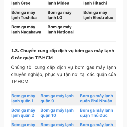
lạnh Gree
lạnh Midea
lạnh Hitachi
Bơm ga máy
Bơm ga máy
Bơm ga máy
lạnh Toshiba
lạnh LG
lạnh Electrolux
Bơm ga máy
Bơm ga máy
lạnh Nagakawa
lạnh National
1.3. Chuyên cung cấp dịch vụ bơm gas máy lạnh
ở các quận TP.HCM
Chúng tôi cung cấp dịch vụ bơm gas máy lạnh
chuyên nghiệp, phục vụ tận nơi tại các quận của
TP.HCM.
Bơm ga máy
Bơm ga máy lạnh
Bơm ga máy lạnh
lạnh quận 1
quận 9
quận Phú Nhuận
Bơm ga máy
Bơm ga máy lạnh
Bơm ga máy lạnh
lạnh quận 2
quận 10
quận Thủ Đức
Bơm ga máy
Bơm ga máy lạnh
Bơm ga máy lạnh