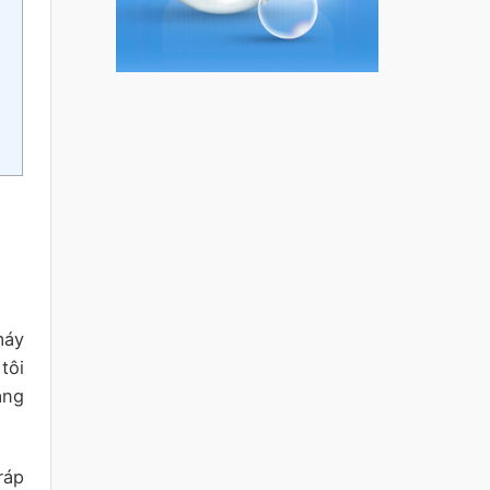
máy
tôi
ang
ráp