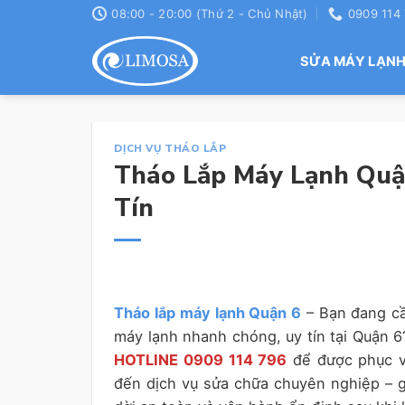
Skip
08:00 - 20:00 (Thứ 2 - Chủ Nhật)
0909 114
to
content
SỬA MÁY LẠN
DỊCH VỤ THÁO LẮP
Tháo Lắp Máy Lạnh Quận
Tín
Tháo lắp máy lạnh Quận 6
– Bạn đang cầ
máy lạnh nhanh chóng, uy tín tại Quận 
HOTLINE 0909 114 796
để được phục v
đến dịch vụ sửa chữa chuyên nghiệp – giá