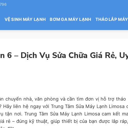
 796
H
VỆ SINH MÁY LẠNH
BƠM GA MÁY LẠNH
THÁO LẮP MÁY
 6 – Dịch Vụ Sửa Chữa Giá Rẻ, U
n chuyển nhà, văn phòng và cần tìm đơn vị hỗ trợ tháo 
6? Hãy liên hệ ngay với Trung Tâm Sửa Máy Lạnh Limosa 
ụ tận nơi. Trung Tâm Sửa Máy Lạnh Limosa cam kết m
 rẻ – đúng kỹ thuật, giúp thiết bị của bạn được lắp ráp,