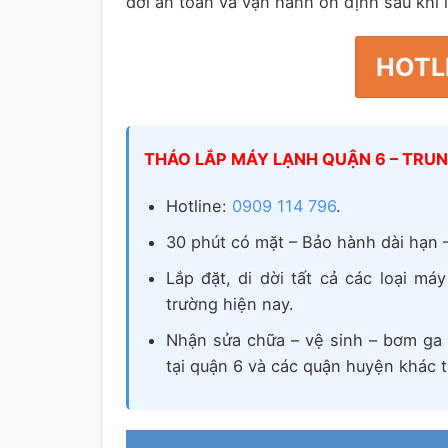
dời an toàn và vận hành ổn định sau khi l
HOTLI
THÁO LẮP MÁY LẠNH QUẬN 6 – TRU
Hotline:
0909 114 796
.
30 phút có mặt – Bảo hành dài hạn –
Lắp đặt, di dời tất cả các loại má
trường hiện nay.
Nhận sửa chữa – vệ sinh – bơm ga –
tại quận 6 và các quận huyện khác 