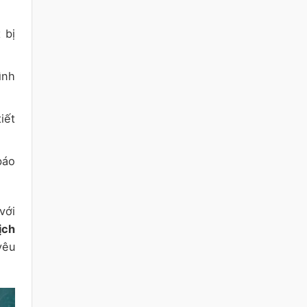
 bị
ình
iết
báo
với
ịch
yêu