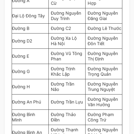
Đường A
Cừ
Hợp
Đường Nguyễn
Đường Nguyễn
Đại Lộ Đông Tây
Duy Trinh
Đăng Giai
Đường B
Đường C2
Đường Lê Thước
Đường Xa Lộ
Đường Nguyễn
Đường D2
Hà Nội
Đôn Tiết
Đường Vũ Tông
Đường Nguyễn
Đường E
Phan
Thị Định
Đường Trịnh
Đường Nguyễn
Đường G
Khắc Lập
Trọng Quản
Đường Trần
Đường Nguyễn
Đường H
Não
Trung Nguyệt
Đường Nguyễn
Đường An Phú
Đường Trần Lựu
Văn Hưởng
Đường Bình
Đường Thảo
Đường Phạm
Minh
Điền
Công Trứ
Đường Thạnh
Đường Nguyễn
Đường Bình An