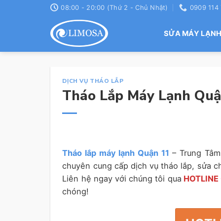
Skip
08:00 - 20:00 (Thứ 2 - Chủ Nhật)
0909 114
to
content
SỬA MÁY LẠN
DỊCH VỤ THÁO LẮP
Tháo Lắp Máy Lạnh Quận
Tháo lắp máy lạnh Quận 11
– Trung Tâm
chuyên cung cấp dịch vụ tháo lắp, sửa c
Liên hệ ngay với chúng tôi qua
HOTLINE 
chóng!