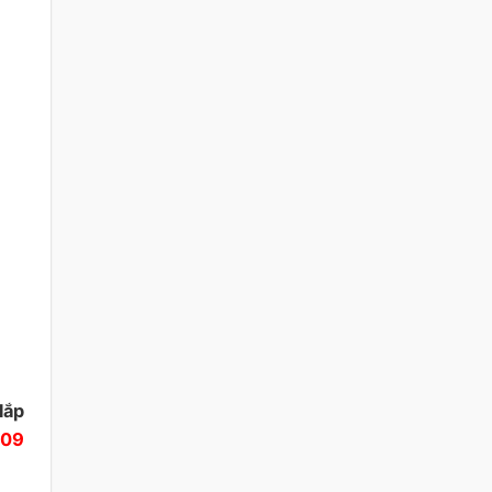
lắp
909