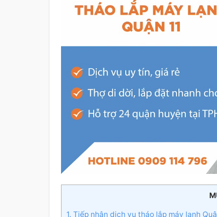
M
1. Tiếp nhận dịch vụ tháo lắp máy lạnh Quậ