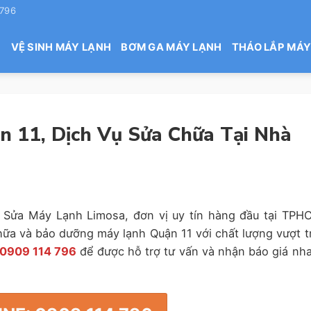
 796
H
VỆ SINH MÁY LẠNH
BƠM GA MÁY LẠNH
THÁO LẮP MÁY
 11, Dịch Vụ Sửa Chữa Tại Nhà
 Sửa Máy Lạnh Limosa, đơn vị uy tín hàng đầu tại TPH
hữa và bảo dưỡng máy lạnh Quận 11 với chất lượng vượt tr
0909 114 796
để được hỗ trợ tư vấn và nhận báo giá nh