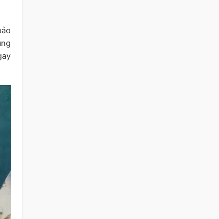
bảo
úng
gay