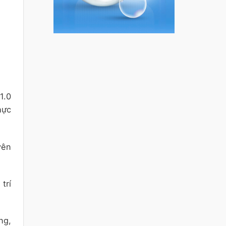
1.0
hực
yên
trí
ng,