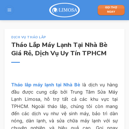
Skip
GỌI THỢ
to
NGAY
content
DỊCH VỤ THÁO LẮP
Tháo Lắp Máy Lạnh Tại Nhà Bè
Giá Rẻ, Dịch Vụ Uy Tín TPHCM
Tháo lắp máy lạnh tại Nhà Bè
là dịch vụ hàng
đầu được cung cấp bởi Trung Tâm Sửa Máy
Lạnh Limosa, hỗ trợ tất cả các khu vực tại
TPHCM. Ngoài tháo lắp, chúng tôi còn mang
đến các dịch vụ như vệ sinh máy, bảo trì dàn
nóng, dàn lạnh, và sửa chữa máy lạnh với sự
chuyên nghiệp và hiệu quả cao. Gọi ngay