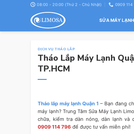
Skip
08:00 - 20:00 (Thứ 2 - Chủ Nhật)
0909 114
to
content
SỬA MÁY LẠN
DỊCH VỤ THÁO LẮP
Tháo Lắp Máy Lạnh Quận
TP.HCM
Tháo lắp máy lạnh Quận 1
– Bạn đang chu
máy lạnh? Trung Tâm Sửa Máy Lạnh Limosa
chữa, kiểm tra dàn nóng, dàn lạnh và 
0909 114 796
để được tư vấn miễn phí!