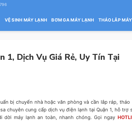
 796
H
VỆ SINH MÁY LẠNH
BƠM GA MÁY LẠNH
THÁO LẮP MÁY
 1, Dịch Vụ Giá Rẻ, Uy Tín Tại
ẩn bị chuyển nhà hoặc văn phòng và cần lắp ráp, tháo 
 chuyên cung cấp dịch vụ điện lạnh tại Quận 1, hỗ trợ 
di dời máy lạnh an toàn, nhanh chóng. Gọi ngay
HOTL