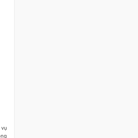
 vụ
óng