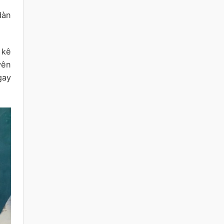
dàn
 kê
yên
gay