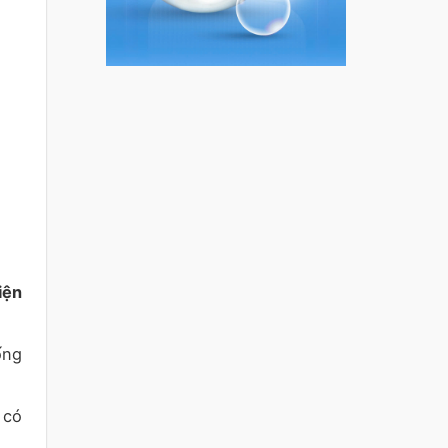
iện
ống
 có