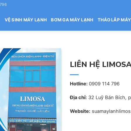
 796
H
VỆ SINH MÁY LẠNH
BƠM GA MÁY LẠNH
THÁO LẮP MÁY
LIÊN HỆ LIMOS
Hotline:
0909 114 796
Địa chỉ:
32 Luỹ Bán Bích, 
Website:
suamaylanhlimos