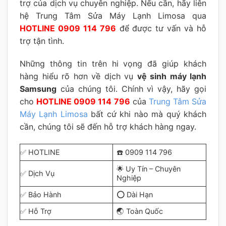
trợ của dịch vụ chuyên nghiệp. Nếu cần, hãy liên
hệ Trung Tâm Sửa Máy Lạnh Limosa qua
HOTLINE 0909 114 796
để được tư vấn và hỗ
trợ tận tình.
Những thông tin trên hi vọng đã giúp khách
hàng hiểu rõ hơn về dịch vụ
vệ sinh máy lạnh
Samsung
của chúng tôi. Chính vì vậy, hãy gọi
cho
HOTLINE 0909 114 796
của
Trung Tâm Sửa
Máy Lạnh Limosa
bất cứ khi nào mà quý khách
cần, chúng tôi sẽ đến hỗ trợ khách hàng ngay.
✅ HOTLINE
☎️ 0909 114 796
🌟 Uy Tín – Chuyên
✅ Dịch Vụ
Nghiệp
✅ Bảo Hành
⭕ Dài Hạn
✅ Hỗ Trợ
🌏 Toàn Quốc