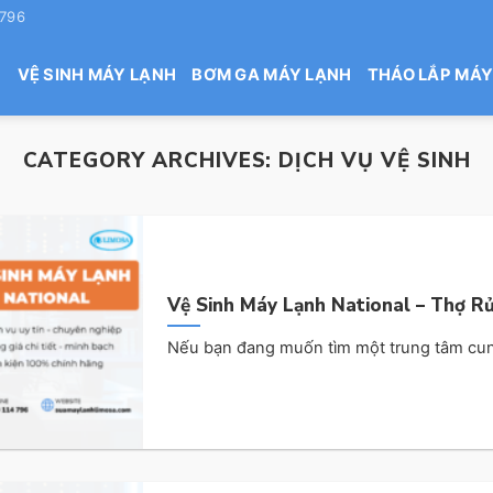
 796
H
VỆ SINH MÁY LẠNH
BƠM GA MÁY LẠNH
THÁO LẮP MÁY
CATEGORY ARCHIVES:
DỊCH VỤ VỆ SINH
Vệ Sinh Máy Lạnh National – Thợ 
Nếu bạn đang muốn tìm một trung tâm cung 