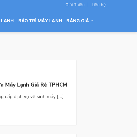
Giới Thiệu
Liên hệ
 LẠNH
BẢO TRÌ MÁY LẠNH
BẢNG GIÁ
Rửa Máy Lạnh Giá Rẻ TPHCM
cấp dịch vụ vệ sinh máy [...]