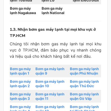
lạnh Toshiba
lạnh LG
lạnh Electrolux
Bơm ga máy
Bơm ga máy
lạnh Nagakawa
lạnh National
1.3. Nhận bơm gas máy lạnh tại mọi khu vực ở
TP.HCM
Chúng tôi nhận bơm gas máy lạnh tại mọi khu
vực ở TP.HCM, đảm bảo phục vụ nhanh chóng
và hiệu quả cho khách hàng bất kể nơi đâu.
Bơm ga máy
Bơm ga máy lạnh
Bơm ga máy lạnh
lạnh quận 1
quận 9
quận Phú Nhuận
Bơm ga máy
Bơm ga máy lạnh
Bơm ga máy lạnh
lạnh quận 2
quận 10
quận Thủ Đức
Bơm ga máy
Bơm ga máy lạnh
Bơm ga máy lạnh
lạnh quận 3
quận 11
quận Gò Vấp
Bơm ga máy
Bơm ga máy lạnh
Bơm ga máy lạnh