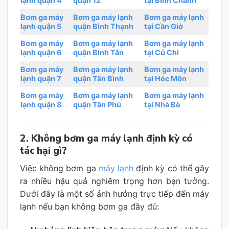
lạnh quận 4
quận 12
tại Bình Chánh
Bơm ga máy
Bơm ga máy lạnh
Bơm ga máy lạnh
lạnh quận 5
quận Bình Thạnh
tại Cần Giờ
Bơm ga máy
Bơm ga máy lạnh
Bơm ga máy lạnh
lạnh quận 6
quận Bình Tân
tại Củ Chi
Bơm ga máy
Bơm ga máy lạnh
Bơm ga máy lạnh
lạnh quận 7
quận Tân Bình
tại Hóc Môn
Bơm ga máy
Bơm ga máy lạnh
Bơm ga máy lạnh
lạnh quận 8
quận Tân Phú
tại Nhà Bè
2. Không bơm ga máy lạnh định kỳ có
tác hại gì?
Việc không bơm ga
máy lạnh
định kỳ có thể gây
ra nhiều hậu quả nghiêm trọng hơn bạn tưởng.
Dưới đây là một số ảnh hưởng trực tiếp đến máy
lạnh nếu bạn không bơm ga đầy đủ: