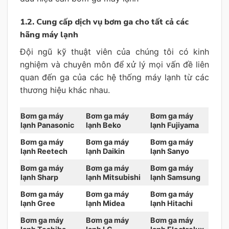
1.2. Cung cấp dịch vụ bơm ga cho tất cả các
hãng máy lạnh
Đội ngũ kỹ thuật viên của chúng tôi có kinh
nghiệm và chuyên môn để xử lý mọi vấn đề liên
quan đến ga của các hệ thống máy lạnh từ các
thương hiệu khác nhau.
Bơm ga máy
Bơm ga máy
Bơm ga máy
lạnh Panasonic
lạnh Beko
lạnh Fujiyama
Bơm ga máy
Bơm ga máy
Bơm ga máy
lạnh Reetech
lạnh Daikin
lạnh Sanyo
Bơm ga máy
Bơm ga máy
Bơm ga máy
lạnh Sharp
lạnh Mitsubishi
lạnh Samsung
Bơm ga máy
Bơm ga máy
Bơm ga máy
lạnh Gree
lạnh Midea
lạnh Hitachi
Bơm ga máy
Bơm ga máy
Bơm ga máy