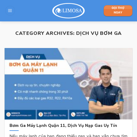
Skip
GỌI THỢ
to
NGAY
content
CATEGORY ARCHIVES:
DỊCH VỤ BƠM GA
Bơm Ga Máy Lạnh Quận 11, Dịch Vụ Nạp Gas Uy Tín
Nếu máy lạnh của bạn đang thiếu gas và bạn vẫn chưa tìm