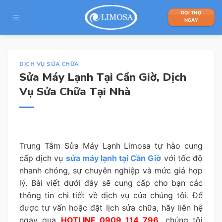
Skip
GỌI THỢ
to
NGAY
content
DỊCH VỤ SỬA CHỮA
Sửa Máy Lạnh Tại Cần Giờ, Dịch
Vụ Sửa Chữa Tại Nhà
Trung Tâm Sửa Máy Lạnh Limosa tự hào cung
cấp dịch vụ
sửa máy lạnh tại Cần Giờ
với tốc độ
nhanh chóng, sự chuyên nghiệp và mức giá hợp
lý. Bài viết dưới đây sẽ cung cấp cho bạn các
thông tin chi tiết về dịch vụ của chúng tôi. Để
được tư vấn hoặc đặt lịch sửa chữa, hãy liên hệ
ngay qua
HOTLINE 0909 114 796
, chúng tôi