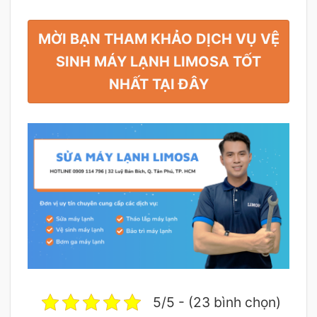
MỜI BẠN THAM KHẢO DỊCH VỤ VỆ
SINH MÁY LẠNH LIMOSA TỐT
NHẤT TẠI ĐÂY
5/5 - (23 bình chọn)