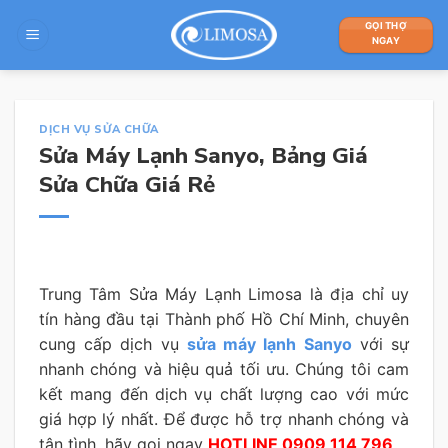
Skip
GỌI THỢ
to
NGAY
content
DỊCH VỤ SỬA CHỮA
Sửa Máy Lạnh Sanyo, Bảng Giá
Sửa Chữa Giá Rẻ
Trung Tâm Sửa Máy Lạnh Limosa là địa chỉ uy
tín hàng đầu tại Thành phố Hồ Chí Minh, chuyên
cung cấp dịch vụ
sửa máy lạnh Sanyo
với sự
nhanh chóng và hiệu quả tối ưu. Chúng tôi cam
kết mang đến dịch vụ chất lượng cao với mức
giá hợp lý nhất. Để được hỗ trợ nhanh chóng và
tận tình, hãy gọi ngay
HOTLINE 0909 114 796
.