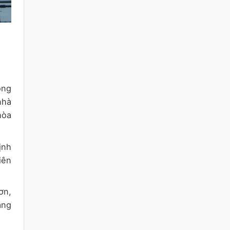
ộng
nhà
hòa
ịnh
iên
ơn,
ăng