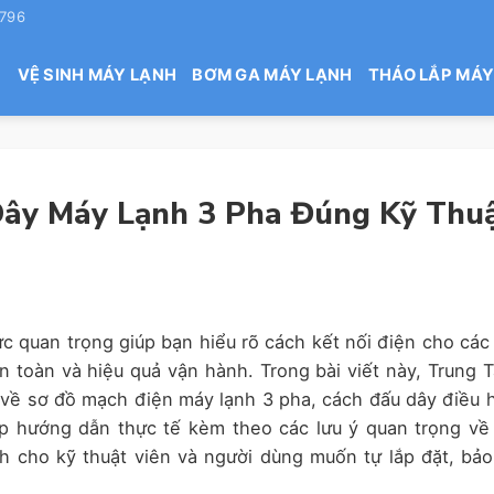
 796
H
VỆ SINH MÁY LẠNH
BƠM GA MÁY LẠNH
THÁO LẮP MÁY
ây Máy Lạnh 3 Pha Đúng Kỹ Thu
ức quan trọng giúp bạn hiểu rõ cách kết nối điện cho các
 toàn và hiệu quả vận hành. Trong bài viết này, Trung 
 về sơ đồ mạch điện máy lạnh 3 pha, cách đấu dây điều 
ấp hướng dẫn thực tế kèm theo các lưu ý quan trọng về
nh cho kỹ thuật viên và người dùng muốn tự lắp đặt, bảo 