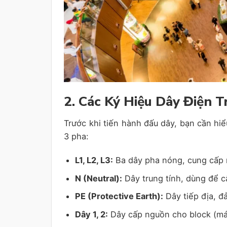
2. Các Ký Hiệu Dây Điện 
Trước khi tiến hành đấu dây, bạn cần hi
3 pha:
L1, L2, L3:
Ba dây pha nóng, cung cấp 
N (Neutral):
Dây trung tính, dùng để 
PE (Protective Earth):
Dây tiếp địa, đ
Dây 1, 2:
Dây cấp nguồn cho block (má