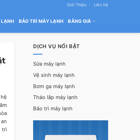
Giới Thiệu
Liên hệ
 LẠNH
BẢO TRÌ MÁY LẠNH
BẢNG GIÁ
DỊCH VỤ NỔI BẬT
ật
Sửa máy lạnh
Vệ sinh máy lạnh
Bơm ga máy lạnh
 hệ
Tháo lắp máy lạnh
Tâm
Bảo trì máy lạnh
hòa
 an
trì