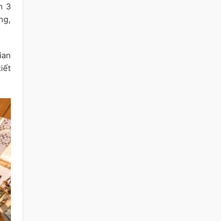
n 3
ng,
ian
iết