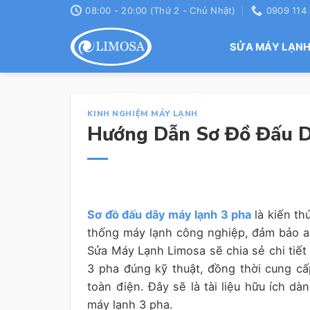
Skip
08:00 - 20:00 (Thứ 2 - Chủ Nhật)
0909 114
to
content
SỬA MÁY LẠN
KINH NGHIỆM MÁY LẠNH
Hướng Dẫn Sơ Đồ Đấu D
Sơ đồ đấu dây máy lạnh 3 pha
là kiến th
thống máy lạnh công nghiệp, đảm bảo an
Sửa Máy Lạnh Limosa sẽ chia sẻ chi tiết
3 pha đúng kỹ thuật, đồng thời cung c
toàn điện. Đây sẽ là tài liệu hữu ích dà
máy lạnh 3 pha.