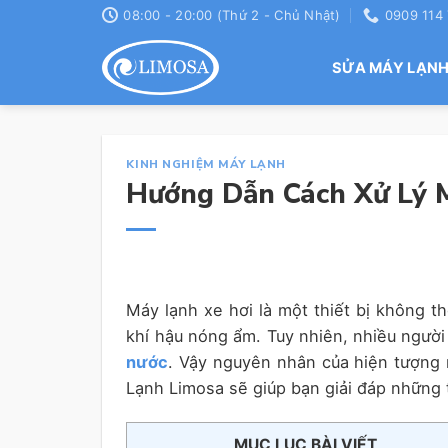
Skip
08:00 - 20:00 (Thứ 2 - Chủ Nhật)
0909 114
to
content
SỬA MÁY LẠN
KINH NGHIỆM MÁY LẠNH
Hướng Dẫn Cách Xử Lý 
Máy lạnh xe hơi là một thiết bị không t
khí hậu nóng ẩm. Tuy nhiên, nhiều người
nước
. Vậy nguyên nhân của hiện tượng 
Lạnh Limosa sẽ giúp bạn giải đáp những 
MỤC LỤC BÀI VIẾT