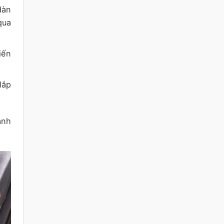
dàn
qua
iến
lắp
ạnh