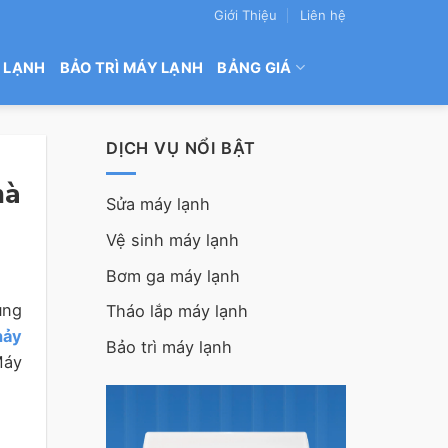
Giới Thiệu
Liên hệ
 LẠNH
BẢO TRÌ MÁY LẠNH
BẢNG GIÁ
DỊCH VỤ NỔI BẬT
hà
Sửa máy lạnh
Vệ sinh máy lạnh
Bơm ga máy lạnh
ùng
Tháo lắp máy lạnh
hảy
Bảo trì máy lạnh
Máy