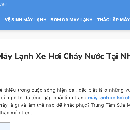
 796
H
VỆ SINH MÁY LẠNH
BƠM GA MÁY LẠNH
THÁO LẮP MÁY
Máy Lạnh Xe Hơi Chảy Nước Tại N
hể thiếu trong cuộc sống hiện đại, đặc biệt là ở những v
 dùng ô tô đã từng gặp phải tình trạng
máy lạnh xe hơi c
này là gì và làm thế nào để khắc phục? Trung Tâm Sửa 
thắc mắc trên.