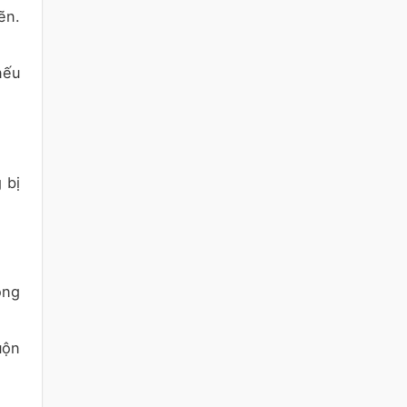
ẽn.
nếu
 bị
óng
uộn