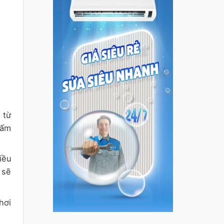
 từ
nấm
iều
 sẽ
hơi