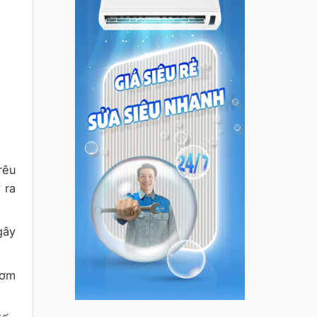
rêu
 ra
gây
bơm