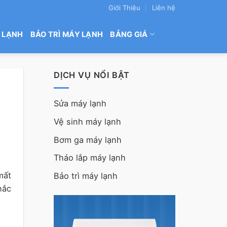
Giới Thiệu
Liên hệ
 LẠNH
BẢO TRÌ MÁY LẠNH
BẢNG GIÁ
DỊCH VỤ NỔI BẬT
Sửa máy lạnh
Vệ sinh máy lạnh
Bơm ga máy lạnh
Tháo lắp máy lạnh
mất
Bảo trì máy lạnh
hắc