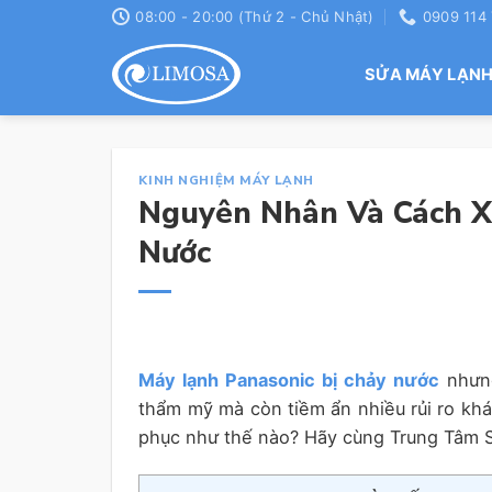
Skip
08:00 - 20:00 (Thứ 2 - Chủ Nhật)
0909 114
to
content
SỬA MÁY LẠN
KINH NGHIỆM MÁY LẠNH
Nguyên Nhân Và Cách X
Nước
Máy lạnh Panasonic bị chảy nước
nhưng
thẩm mỹ mà còn tiềm ẩn nhiều rủi ro khá
phục như thế nào? Hãy cùng Trung Tâm Sử