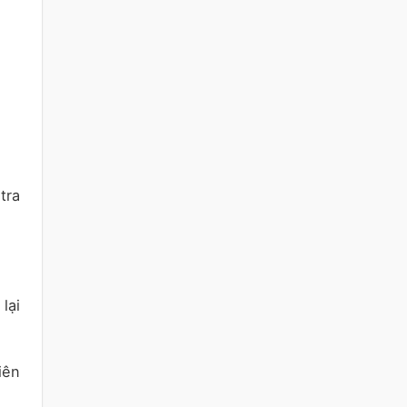
tra
lại
iên