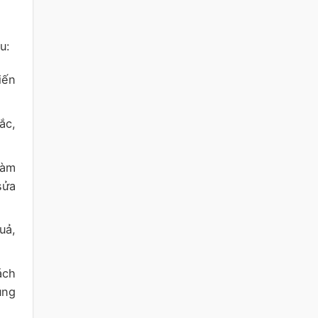
u:
iến
ắc,
làm
sửa
uả,
ách
úng