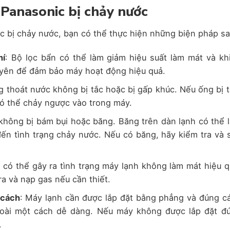
 Panasonic bị chảy nước
c bị chảy nước, bạn có thể thực hiện những biện pháp sa
hí
: Bộ lọc bẩn có thể làm giảm hiệu suất làm mát và kh
xuyên để đảm bảo máy hoạt động hiệu quả.
 thoát nước không bị tắc hoặc bị gấp khúc. Nếu ống bị t
có thể chảy ngược vào trong máy.
không bị bám bụi hoặc băng. Băng trên dàn lạnh có thể 
đến tình trạng chảy nước. Nếu có băng, hãy kiểm tra và 
h có thể gây ra tình trạng máy lạnh không làm mát hiệu q
ra và nạp gas nếu cần thiết.
 cách
: Máy lạnh cần được lắp đặt bằng phẳng và đúng c
goài một cách dễ dàng. Nếu máy không được lắp đặt đ
.