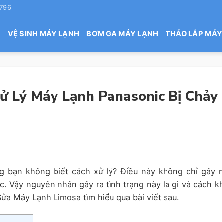
 796
H
VỆ SINH MÁY LẠNH
BƠM GA MÁY LẠNH
THÁO LẮP MÁY
ử Lý Máy Lạnh Panasonic Bị Chảy
 bạn không biết cách xử lý? Điều này không chỉ gây 
c. Vậy nguyên nhân gây ra tình trạng này là gì và cách k
a Máy Lạnh Limosa tìm hiểu qua bài viết sau.