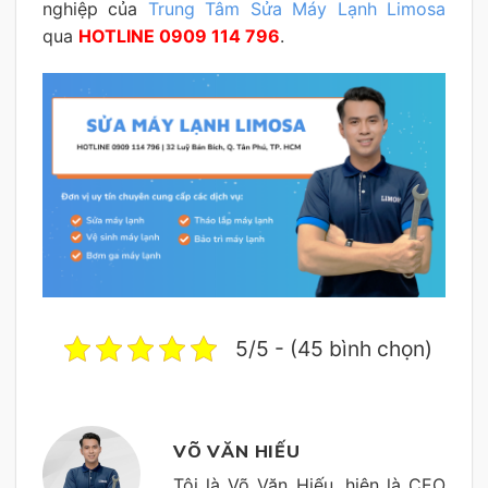
nghiệp của
Trung Tâm Sửa Máy Lạnh Limosa
qua
HOTLINE 0909 114 796
.
5/5 - (45 bình chọn)
VÕ VĂN HIẾU
Tôi là Võ Văn Hiếu, hiện là CEO