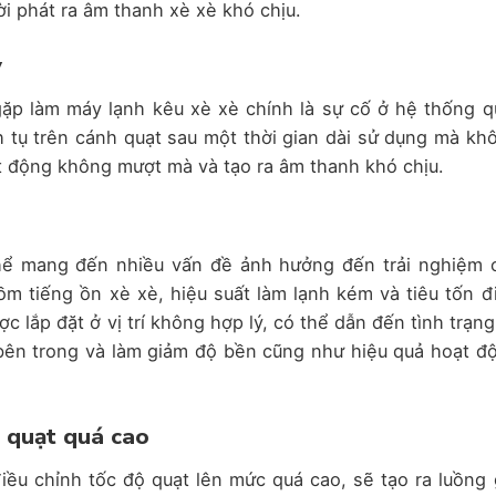
i phát ra âm thanh xè xè khó chịu.
y
p làm máy lạnh kêu xè xè chính là sự cố ở hệ thống q
ch tụ trên cánh quạt sau một thời gian dài sử dụng mà kh
ạt động không mượt mà và tạo ra âm thanh khó chịu.
 thể mang đến nhiều vấn đề ảnh hưởng đến trải nghiệm 
m tiếng ồn xè xè, hiệu suất làm lạnh kém và tiêu tốn đ
 lắp đặt ở vị trí không hợp lý, có thể dẫn đến tình trạng
bên trong và làm giảm độ bền cũng như hiệu quả hoạt đ
ộ quạt quá cao
iều chỉnh tốc độ quạt lên mức quá cao, sẽ tạo ra luồng 