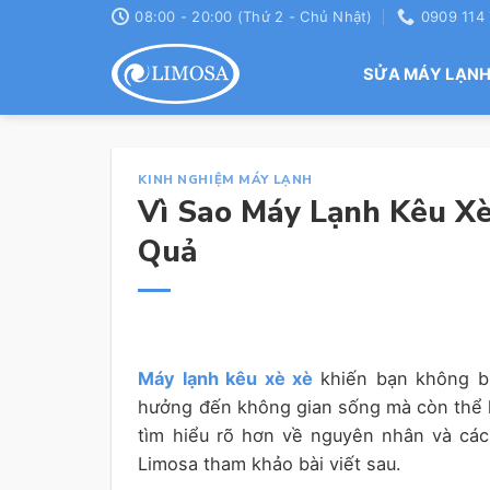
Skip
08:00 - 20:00 (Thứ 2 - Chủ Nhật)
0909 114
to
content
SỬA MÁY LẠN
KINH NGHIỆM MÁY LẠNH
Vì Sao Máy Lạnh Kêu X
Quả
Máy lạnh kêu xè xè
khiến bạn không bi
hưởng đến không gian sống mà còn thể hiệ
tìm hiểu rõ hơn về nguyên nhân và cá
Limosa tham khảo bài viết sau.