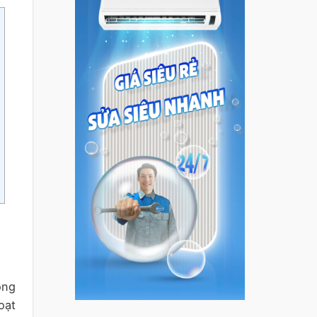
ộng
oạt