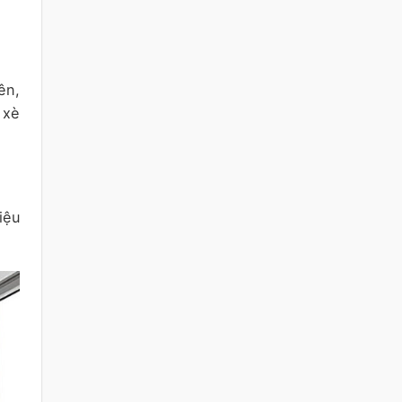
ên,
 xè
iệu