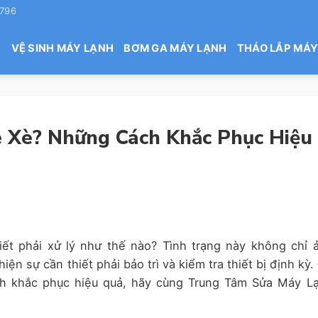
 796
H
VỆ SINH MÁY LẠNH
BƠM GA MÁY LẠNH
THÁO LẮP MÁY
è Xè? Những Cách Khắc Phục Hiệu
ết phải xử lý như thế nào? Tình trạng này không chỉ 
n sự cần thiết phải bảo trì và kiểm tra thiết bị định kỳ.
ch khắc phục hiệu quả, hãy cùng Trung Tâm Sửa Máy L