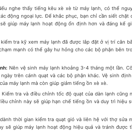
ếu nghe thấy tiếng kêu xè xè từ máy lạnh, có thể ngu
tác động ngoại lực. Để khắc phục, bạn chỉ cần siết chặt 
ày sẽ giúp máy lạnh hoạt động ổn định hơn và đáng kể g
kiểm tra kỹ xem máy lạnh đã được lắp đặt ở vị trí cân b
a chạm mạnh có thể gây hư hỏng cho các bộ phận bên tr
nh:
Nên vệ sinh máy lạnh khoảng 3-4 tháng một lần. C
âu ngày trên cánh quạt và các bộ phận khác. Vệ sinh định
c của máy lạnh mà còn giúp giảm tiếng ồn xè xè.
:
Kiểm tra và điều chỉnh tốc độ quạt của dàn lạnh cũng 
ều chỉnh này sẽ giúp hạn chế tiếng ồn và duy trì hiệu s
ành thời gian kiểm tra quạt gió và liên hệ với thợ sửa 
ày sẽ giúp máy lạnh hoạt động hiệu quả và tránh được t