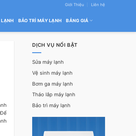
Giới Thiệu
Liên hệ
 LẠNH
BẢO TRÌ MÁY LẠNH
BẢNG GIÁ
DỊCH VỤ NỔI BẬT
Sửa máy lạnh
Vệ sinh máy lạnh
Bơm ga máy lạnh
Tháo lắp máy lạnh
ảnh
Bảo trì máy lạnh
 Để
ạnh