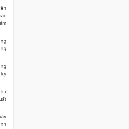
yên
các
iảm
ằng
ong
ông
 kỳ
như
uất
máy
ình