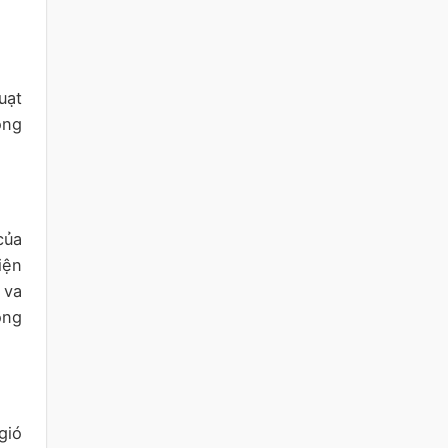
uạt
ông
của
iện
 va
ộng
gió