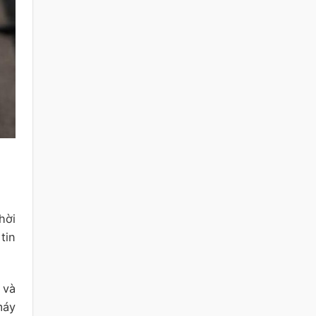
hời
tin
 và
máy