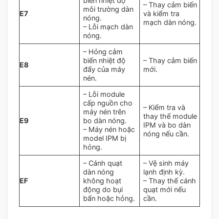
biến nhiệt độ
– Thay cảm biến
môi trường dàn
E7
và kiểm tra
nóng.
mạch dàn nóng.
– Lỗi mạch dàn
nóng.
– Hỏng cảm
biến nhiệt độ
– Thay cảm biến
E8
đẩy của máy
mới.
nén.
– Lỗi module
cấp nguồn cho
– Kiểm tra và
máy nén trên
thay thế module
E9
bo dàn nóng.
IPM và bo dàn
– Máy nén hoặc
nóng nếu cần.
model IPM bị
hỏng.
– Cánh quạt
– Vệ sinh máy
dàn nóng
lạnh định kỳ.
EF
không hoạt
– Thay thế cánh
động do bụi
quạt mới nếu
bẩn hoặc hỏng.
cần.