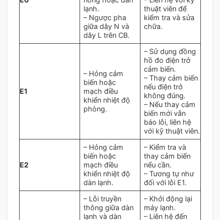
lạnh.
thuật viên để
– Ngược pha
kiểm tra và sửa
giữa dây N và
chữa.
dây L trên CB.
– Sử dụng đồng
hồ đo điện trở
cảm biến.
– Hỏng cảm
– Thay cảm biến
biến hoặc
nếu điện trở
E1
mạch điều
không đúng.
khiển nhiệt độ
– Nếu thay cảm
phòng.
biến mới vẫn
báo lỗi, liên hệ
với kỹ thuật viên.
– Hỏng cảm
– Kiểm tra và
biến hoặc
thay cảm biến
E2
mạch điều
nếu cần.
khiển nhiệt độ
– Tương tự như
dàn lạnh.
đối với lỗi E1.
– Lỗi truyền
– Khởi động lại
thông giữa dàn
máy lạnh.
lạnh và dàn
– Liên hệ đến