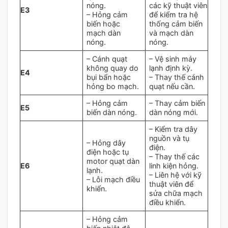
nóng.
các kỹ thuật viên
E3
– Hỏng cảm
để kiểm tra hệ
biến hoặc
thống cảm biến
mạch dàn
và mạch dàn
nóng.
nóng.
– Cánh quạt
– Vệ sinh máy
không quay do
lạnh định kỳ.
E4
bụi bẩn hoặc
– Thay thế cánh
hỏng bo mạch.
quạt nếu cần.
– Hỏng cảm
– Thay cảm biến
E5
biến dàn nóng.
dàn nóng mới.
– Kiểm tra dây
nguồn và tụ
– Hỏng dây
điện.
điện hoặc tụ
– Thay thế các
motor quạt dàn
E6
linh kiện hỏng.
lạnh.
– Liên hệ với kỹ
– Lỗi mạch điều
thuật viên để
khiển.
sửa chữa mạch
điều khiển.
– Hỏng cảm