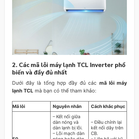
2. Các mã lỗi máy lạnh TCL Inverter phổ
biến và đầy đủ nhất
Dưới đây là tổng hợp đầy đủ các
mã lỗi máy
lạnh TCL
mà bạn có thể tham khảo:
Mã lỗi
Nguyên nhân
Cách khắc phục
– Kết nối giữa
dàn nóng và
– Điều chỉnh lại
dàn lạnh bị lỗi.
kết nối dây trên
– Lỗi mạch dàn
CB.
E0
nóng hoặc dàn
– Liên hệ với kỹ