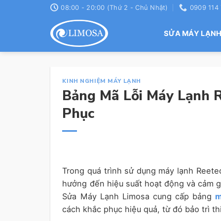
Skip
08:00 - 20:00 (Thứ 2 - Chủ Nhật)
0909 114
to
content
SỬA MÁY LẠN
KINH NGHIỆM MÁY LẠNH
Bảng Mã Lỗi Máy Lạnh 
Phục
Trong quá trình sử dụng máy lạnh Reetec
hưởng đến hiệu suất hoạt động và cảm gi
Sửa Máy Lạnh Limosa cung cấp bảng
m
cách khắc phục hiệu quả, từ đó bảo trì th