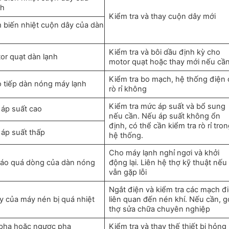
nh
Kiểm tra và thay cuộn dây mới
m biến nhiệt cuộn dây của dàn
Kiểm tra và bôi dầu định kỳ cho
or quạt dàn lạnh
motor quạt hoặc thay mới nếu cầ
Kiểm tra bo mạch, hệ thống điện 
o tiếp dàn nóng máy lạnh
rò rỉ không
Kiểm tra mức áp suất và bổ sung
 áp suất cao
nếu cần. Nếu áp suất không ổn
định, có thể cần kiểm tra rò rỉ tro
 áp suất thấp
hệ thống.
Cho máy lạnh nghỉ ngơi và khởi
áo quá dòng của dàn nóng
động lại. Liên hệ thợ kỹ thuật nếu
vẫn gặp lỗi
Ngắt điện và kiểm tra các mạch đ
y của máy nén bị quá nhiệt
liên quan đến nén khí. Nếu cần, g
thợ sửa chữa chuyên nghiệp
 pha hoặc ngược pha
Kiểm tra và thay thế thiết bị hỏng