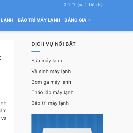
Giới Thiệu
Liên hệ
 LẠNH
BẢO TRÌ MÁY LẠNH
BẢNG GIÁ
DỊCH VỤ NỔI BẬT
c
Sửa máy lạnh
Vệ sinh máy lạnh
Bơm ga máy lạnh
Tháo lắp máy lạnh
ảnh
Bảo trì máy lạnh
Tâm
 và