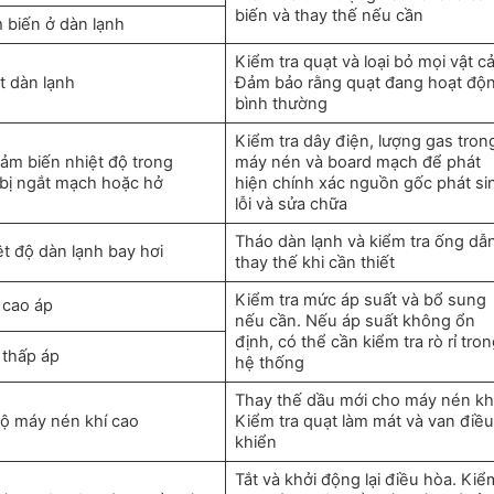
biến và thay thế nếu cần
 biến ở dàn lạnh
Kiểm tra quạt và loại bỏ mọi vật c
t dàn lạnh
Đảm bảo rằng quạt đang hoạt độ
bình thường
Kiểm tra dây điện, lượng gas tron
ảm biến nhiệt độ trong
máy nén và board mạch để phát
bị ngắt mạch hoặc hở
hiện chính xác nguồn gốc phát si
lỗi và sửa chữa
Tháo dàn lạnh và kiểm tra ống dẫn
ệt độ dàn lạnh bay hơi
thay thế khi cần thiết
Kiểm tra mức áp suất và bổ sung
 cao áp
nếu cần. Nếu áp suất không ổn
định, có thể cần kiểm tra rò rỉ tro
 thấp áp
hệ thống
Thay thế dầu mới cho máy nén khí
độ máy nén khí cao
Kiểm tra quạt làm mát và van điều
khiển
Tắt và khởi động lại điều hòa. Kiể