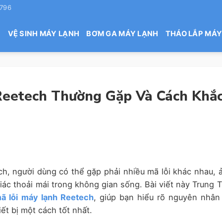
 796
H
VỆ SINH MÁY LẠNH
BƠM GA MÁY LẠNH
THÁO LẮP MÁY
Reetech Thường Gặp Và Cách Khắ
h, người dùng có thể gặp phải nhiều mã lỗi khác nhau, 
ác thoải mái trong không gian sống. Bài viết này Trung 
ã lỗi máy lạnh Reetech
, giúp bạn hiểu rõ nguyên nhân
iết bị một cách tốt nhất.