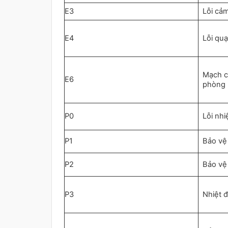
E3
Lỗi cảm
E4
Lỗi quạ
Mạch c
E6
phòng 
P0
Lỗi nhi
P1
Bảo vệ
P2
Bảo vệ
P3
Nhiệt 