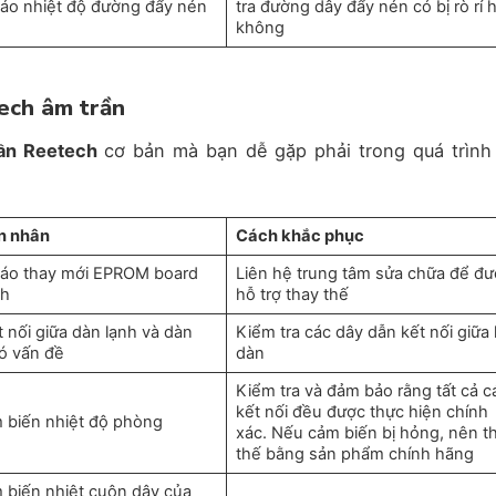
áo nhiệt độ đường đẩy nén
tra đường dây đẩy nén có bị rò rỉ 
không
tech âm trần
rần Reetech
cơ bản mà bạn dễ gặp phải trong quá trình
n nhân
Cách khắc phục
áo thay mới EPROM board
Liên hệ trung tâm sửa chữa để đ
nh
hỗ trợ thay thế
 nối giữa dàn lạnh và dàn
Kiểm tra các dây dẫn kết nối giữa 
ó vấn đề
dàn
Kiểm tra và đảm bảo rằng tất cả c
kết nối đều được thực hiện chính
m biến nhiệt độ phòng
xác. Nếu cảm biến bị hỏng, nên t
thế bằng sản phẩm chính hãng
m biến nhiệt cuộn dây của