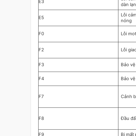
E3
dàn lạ
Lỗi cả
E5
nóng
F0
Lỗi mot
F2
Lỗi gia
F3
Bảo vệ
F4
Bảo vệ
F7
Cảnh b
F8
Đầu đẩ
F9
Bị mất