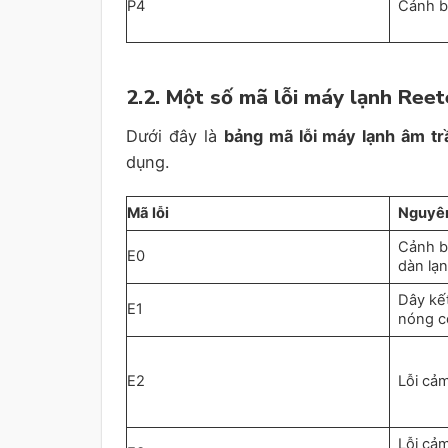
P4
Cảnh b
2.2. Một số mã lỗi máy lạnh Ree
Dưới đây là
bảng mã lỗi máy lạnh âm t
dụng.
Mã lỗi
Nguyê
Cảnh b
E0
dàn lạ
Dây kết
E1
nóng c
E2
Lỗi cả
Lỗi cả