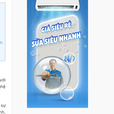
nh
với
ghệ
 sự
nh,