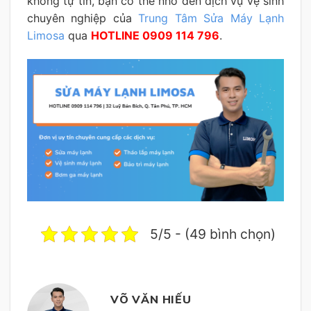
không tự tin, bạn có thể nhờ đến dịch vụ vệ sinh
chuyên nghiệp của
Trung Tâm Sửa Máy Lạnh
Limosa
qua
HOTLINE 0909 114 796
.
5/5 - (49 bình chọn)
VÕ VĂN HIẾU