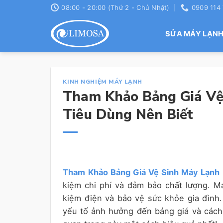
Skip
08:00 - 20:00 (Thứ 2 - Chủ Nhật)
0909 114
to
content
SỬA MÁY LẠN
KINH NGHIỆM MÁY LẠNH
Tham Khảo Bảng Giá Vệ
Tiêu Dùng Nên Biết
Tham Khảo Bảng Giá Vệ Sinh Máy Lạnh
kiệm chi phí và đảm bảo chất lượng. Máy
kiệm điện và bảo vệ sức khỏe gia đình
yếu tố ảnh hưởng đến bảng giá và cách 