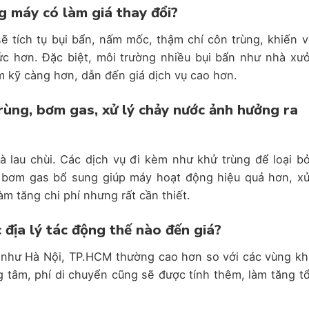
g máy có làm giá thay đổi?
 tích tụ bụi bẩn, nấm mốc, thậm chí côn trùng, khiến v
ức hơn. Đặc biệt, môi trường nhiều bụi bẩn như nhà xư
àm kỹ càng hơn, dẫn đến giá dịch vụ cao hơn.
trùng, bơm gas, xử lý chảy nước ảnh hưởng ra
 lau chùi. Các dịch vụ đi kèm như khử trùng để loại bỏ
 bơm gas bổ sung giúp máy hoạt động hiệu quả hơn, xử
m tăng chi phí nhưng rất cần thiết.
 địa lý tác động thế nào đến giá?
n như Hà Nội, TP.HCM thường cao hơn so với các vùng kh
 tâm, phí di chuyển cũng sẽ được tính thêm, làm tăng t