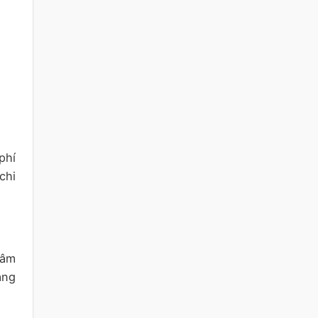
phí
chi
 âm
àng