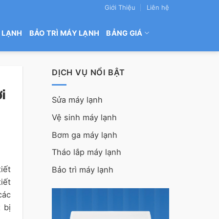
Giới Thiệu
Liên hệ
 LẠNH
BẢO TRÌ MÁY LẠNH
BẢNG GIÁ
DỊCH VỤ NỔI BẬT
i
Sửa máy lạnh
Vệ sinh máy lạnh
Bơm ga máy lạnh
Tháo lắp máy lạnh
iết
Bảo trì máy lạnh
iết
các
 bị