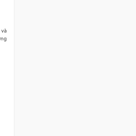
 và
ờng