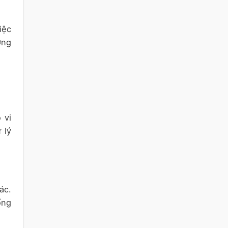
iệc
ởng
 vi
 lý
ác.
ổng