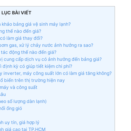
 LỤC BÀI VIẾT
m khảo bảng giá vệ sinh máy lạnh?
ởng thế nào đến giá?
có làm giá thay đổi?
 bơm gas, xử lý chảy nước ảnh hưởng ra sao?
ý tác động thế nào đến giá?
 vị cung cấp dịch vụ có ảnh hưởng đến bảng giá?
ì định kỳ có giúp tiết kiệm chi phí?
y inverter, máy công suất lớn có làm giá tăng không?
ổ biến trên thị trường hiện nay
i máy và công suất
sâu
heo số lượng dàn lạnh)
nối ống gió
 uy tín, giá hợp lý
nh giá cao tại TP.HCM