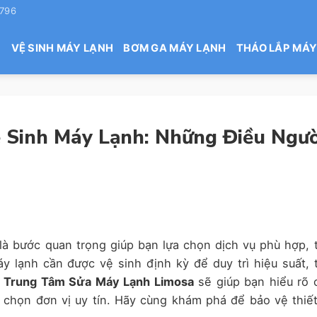
 796
H
VỆ SINH MÁY LẠNH
BƠM GA MÁY LẠNH
THÁO LẮP MÁY
 Sinh Máy Lạnh: Những Điều Ngườ
là bước quan trọng giúp bạn lựa chọn dịch vụ phù hợp, t
 lạnh cần được vệ sinh định kỳ để duy trì hiệu suất, t
.
Trung Tâm Sửa Máy Lạnh Limosa
sẽ giúp bạn hiểu rõ 
chọn đơn vị uy tín. Hãy cùng khám phá để bảo vệ thiết