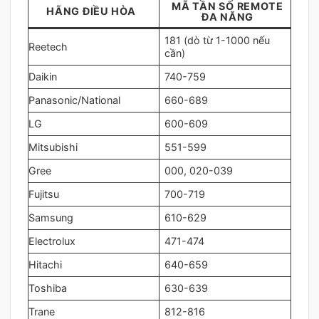
MÃ TẦN SỐ REMOTE
HÃNG ĐIỀU HÒA
ĐA NĂNG
181 (dò từ 1-1000 nếu
Reetech
cần)
Daikin
740-759
Panasonic/National
660-689
LG
600-609
Mitsubishi
551-599
Gree
000, 020-039
Fujitsu
700-719
Samsung
610-629
Electrolux
471-474
Hitachi
640-659
Toshiba
630-639
Trane
812-816