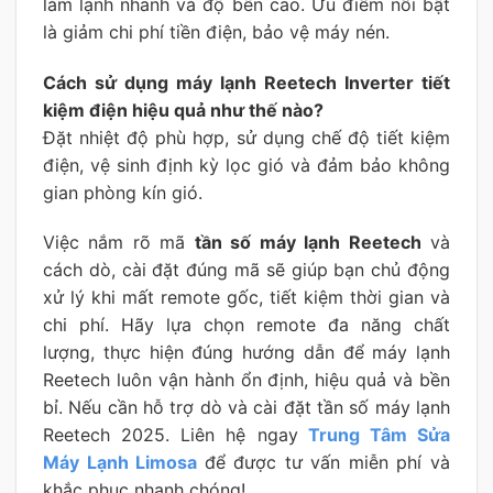
làm lạnh nhanh và độ bền cao. Ưu điểm nổi bật
là giảm chi phí tiền điện, bảo vệ máy nén.
Cách sử dụng máy lạnh Reetech Inverter tiết
kiệm điện hiệu quả như thế nào?
Đặt nhiệt độ phù hợp, sử dụng chế độ tiết kiệm
điện, vệ sinh định kỳ lọc gió và đảm bảo không
gian phòng kín gió.
Việc nắm rõ mã
tần số máy lạnh Reetech
và
cách dò, cài đặt đúng mã sẽ giúp bạn chủ động
xử lý khi mất remote gốc, tiết kiệm thời gian và
chi phí. Hãy lựa chọn remote đa năng chất
lượng, thực hiện đúng hướng dẫn để máy lạnh
Reetech luôn vận hành ổn định, hiệu quả và bền
bỉ. Nếu cần hỗ trợ dò và cài đặt tần số máy lạnh
Reetech 2025. Liên hệ ngay
Trung Tâm Sửa
Máy Lạnh Limosa
để được tư vấn miễn phí và
khắc phục nhanh chóng!