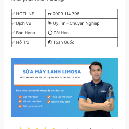
✅ HOTLINE
☎️ 0909 114 796
✅ Dịch Vụ
🌟 Uy Tín – Chuyên Nghiệp
✅ Bảo Hành
⭕ Dài Hạn
✅ Hỗ Trợ
🌏 Toàn Quốc