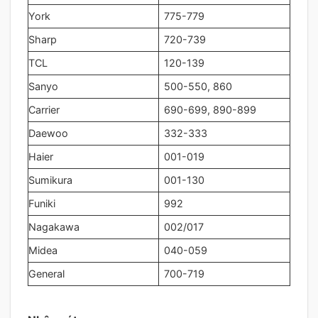
York
775-779
Sharp
720-739
TCL
120-139
Sanyo
500-550, 860
Carrier
690-699, 890-899
Daewoo
332-333
Haier
001-019
Sumikura
001-130
Funiki
992
Nagakawa
002/017
Midea
040-059
General
700-719