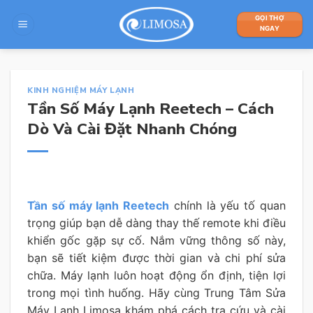
Skip
GỌI THỢ
to
NGAY
content
KINH NGHIỆM MÁY LẠNH
Tần Số Máy Lạnh Reetech – Cách
Dò Và Cài Đặt Nhanh Chóng
Tần số máy lạnh Reetech
chính là yếu tố quan
trọng giúp bạn dễ dàng thay thế remote khi điều
khiển gốc gặp sự cố. Nắm vững thông số này,
bạn sẽ tiết kiệm được thời gian và chi phí sửa
chữa. Máy lạnh luôn hoạt động ổn định, tiện lợi
trong mọi tình huống. Hãy cùng Trung Tâm Sửa
Máy Lạnh Limosa khám phá cách tra cứu và cài