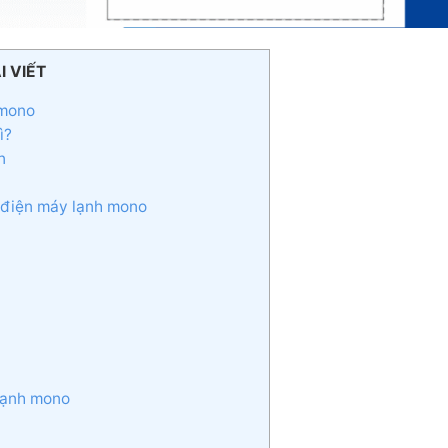
I VIẾT
 mono
ì?
n
 điện máy lạnh mono
 lạnh mono