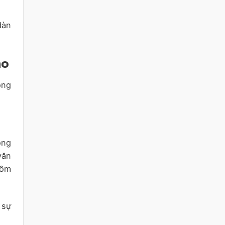
dàn
no
ong
ông
văn
gồm
 sự