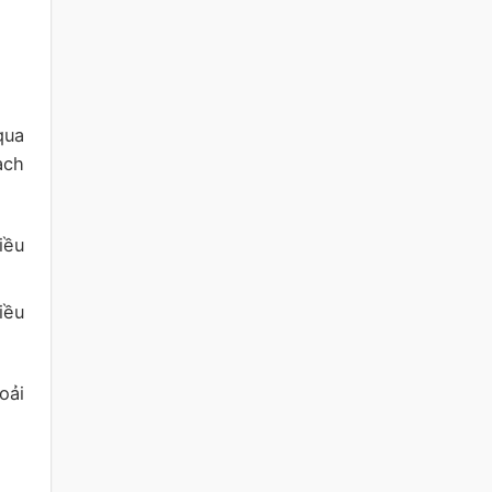
qua
ạch
iều
iều
oải