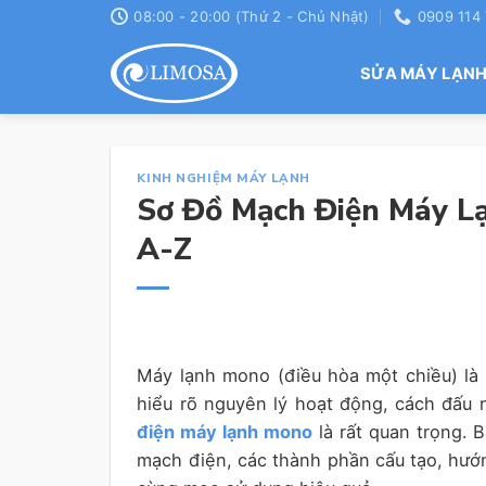
Skip
08:00 - 20:00 (Thứ 2 - Chủ Nhật)
0909 114
to
content
SỬA MÁY LẠN
KINH NGHIỆM MÁY LẠNH
Sơ Đồ Mạch Điện Máy Lạ
A-Z
Máy lạnh mono (điều hòa một chiều) là 
hiểu rõ nguyên lý hoạt động, cách đấu n
điện máy lạnh mono
là rất quan trọng. B
mạch điện, các thành phần cấu tạo, hướ