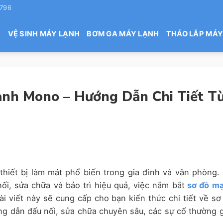
 796
H
VỆ SINH MÁY LẠNH
BƠM GA MÁY LẠNH
THÁO LẮP MÁY
nh Mono – Hướng Dẫn Chi Tiết T
thiết bị làm mát phổ biến trong gia đình và văn phòng.
ối, sửa chữa và bảo trì hiệu quả, việc nắm bắt
sơ đồ m
ài viết này sẽ cung cấp cho bạn kiến thức chi tiết về sơ
ng dẫn đấu nối, sửa chữa chuyên sâu, các sự cố thường 