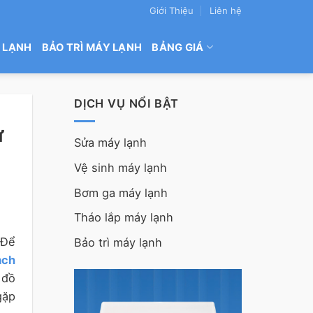
Giới Thiệu
Liên hệ
 LẠNH
BẢO TRÌ MÁY LẠNH
BẢNG GIÁ
DỊCH VỤ NỔI BẬT
ừ
Sửa máy lạnh
Vệ sinh máy lạnh
Bơm ga máy lạnh
Tháo lắp máy lạnh
 Để
Bảo trì máy lạnh
ạch
 đồ
gặp