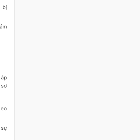
 bị
đảm
 áp
 sơ
heo
 sự