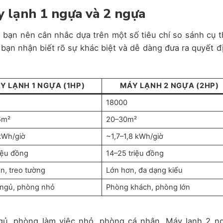
áy lạnh 1 ngựa và 2 ngựa
 bạn nên cân nhắc dựa trên một số tiêu chí so sánh cụ t
 bạn nhận biết rõ sự khác biệt và dễ dàng đưa ra quyết đ
Y LẠNH 1 NGỰA (1HP)
MÁY LẠNH 2 NGỰA (2HP)
18000
5m²
20–30m²
kWh/giờ
~1,7–1,8 kWh/giờ
iệu đồng
14–25 triệu đồng
n, treo tường
Lớn hơn, đa dạng kiểu
ngủ, phòng nhỏ
Phòng khách, phòng lớn
ủ, phòng làm việc nhỏ, phòng cá nhân. Máy lạnh 2 n