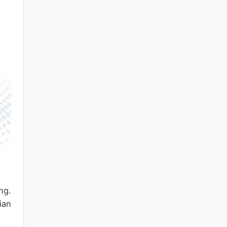
ng.
ian