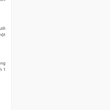
ưới
một
ong
h 1