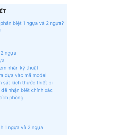
IẾT
n phân biệt 1 ngựa và 2 ngựa?
a
à 2 ngựa
gựa
tem nhãn kỹ thuật
gựa dựa vào mã model
 sát kích thước thiết bị
a để nhận biết chính xác
tích phòng
h
nh 1 ngựa và 2 ngựa