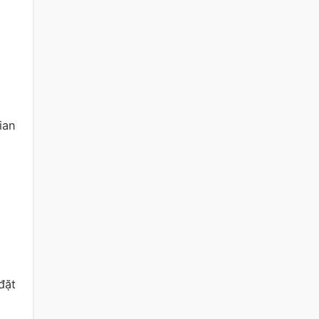
ian
đặt