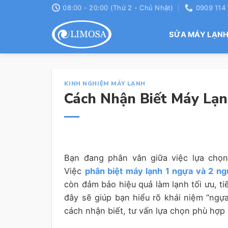
Skip
08:00 - 20:00 (Thứ 2 - Chủ Nhật)
0909 114
to
content
SỬA MÁY LẠN
KINH NGHIỆM MÁY LẠNH
Cách Nhận Biết Máy Lạn
Bạn đang phân vân giữa việc lựa chọ
Việc
phân biệt máy lạnh 1 ngựa và 2 n
còn đảm bảo hiệu quả làm lạnh tối ưu, tiế
đây sẽ giúp bạn hiểu rõ khái niệm “ngựa
cách nhận biết, tư vấn lựa chọn phù hợp