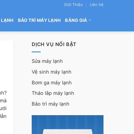
Giới Thiệu
Liên hệ
 LẠNH
BẢO TRÌ MÁY LẠNH
BẢNG GIÁ
DỊCH VỤ NỔI BẬT
Sửa máy lạnh
Vệ sinh máy lạnh
Bơm ga máy lạnh
nh?
Tháo lắp máy lạnh
 mà
Bảo trì máy lạnh
ưới
dẫn