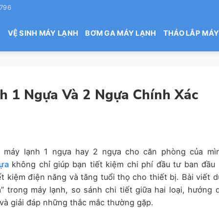
 796
H
VỆ SINH MÁY LẠNH
BƠM GA MÁY LẠNH
THÁO LẮP MÁY
h 1 Ngựa Và 2 Ngựa Chính Xác
n máy lạnh 1 ngựa hay 2 ngựa cho căn phòng của mì
gựa
không chỉ giúp bạn tiết kiệm chi phí đầu tư ban đầu
t kiệm điện năng và tăng tuổi thọ cho thiết bị. Bài viết d
” trong máy lạnh, so sánh chi tiết giữa hai loại, hướng 
 và giải đáp những thắc mắc thường gặp.