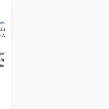
máy
của
 kW
iệm
gặp
đầu