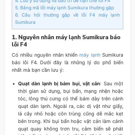
4. Lưu ý sử dụng và bảo trì để hạn chế lỗi F4
5. Bảng mã lỗi máy lạnh Sumikura thường gặp
6. Câu hỏi thường gặp về lỗi F4 máy lạnh
Sumikura
1. Nguyên nhân máy lạnh Sumikura báo
lỗi F4
Có nhiều nguyên nhân khiến
máy lạnh
Sumikura
báo lỗi F4. Dưới đây là những lý do phổ biến
nhất mà bạn cần lưu ý:
Quạt dàn lạnh bị bám bụi, vật cản
: Sau một
thời gian sử dụng, bụi bẩn, mạng nhện hoặc
tóc, lông thú cưng có thể bám dày trên cánh
quạt dàn lạnh. Ngoài ra, các dị vật như giấy,
lá cây nhỏ hoặc côn trùng cũng dễ mắc kẹt
bên trong. Khi bụi bẩn hoặc vật cản làm cánh
quạt quay không trơn tru, cảm biến sẽ phát