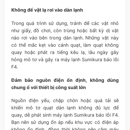
Không để vật lạ rơi vào dàn lạnh
Trong quá trình sử dụng, tránh để các vật nhỏ
như giấy, đồ chơi, côn trùng hoặc bất kỳ dị vật
nào rơi vào bên trong dàn lạnh. Những vật này
có thể mắc kẹt vào cánh quạt, làm quạt không
quay hoặc phát ra tiếng kêu lạ, lâu ngày gây
hỏng mô tơ và gây ra máy lạnh Sumikura báo lỗi
F4.
Đảm bảo nguồn điện ổn định, không dùng
chung ổ với thiết bị công suất lớn
Nguồn điện yếu, chập chờn hoặc quá tải sẽ
khiến mô tơ quạt dàn lạnh không đủ lực để
quay, dễ phát sinh máy lạnh Sumikura báo lỗi F4.
Bạn nên sử dụng ổn áp nếu khu vực có điện áp
không ổn định, đồng thời không nên cắm máy