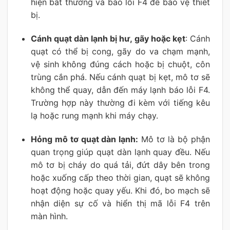
hiện bất thường và báo lỗi F4 để bảo vệ thiết
bị.
Cánh quạt dàn lạnh bị hư, gãy hoặc kẹt
: Cánh
quạt có thể bị cong, gãy do va chạm mạnh,
vệ sinh không đúng cách hoặc bị chuột, côn
trùng cắn phá. Nếu cánh quạt bị kẹt, mô tơ sẽ
không thể quay, dẫn đến máy lạnh báo lỗi F4.
Trường hợp này thường đi kèm với tiếng kêu
lạ hoặc rung mạnh khi máy chạy.
Hỏng mô tơ quạt dàn lạnh:
Mô tơ là bộ phận
quan trọng giúp quạt dàn lạnh quay đều. Nếu
mô tơ bị cháy do quá tải, đứt dây bên trong
hoặc xuống cấp theo thời gian, quạt sẽ không
hoạt động hoặc quay yếu. Khi đó, bo mạch sẽ
nhận diện sự cố và hiển thị mã lỗi F4 trên
màn hình.