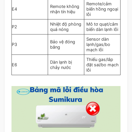
Remote/cảm
Remote không
E4
biến hồng ngoại
nhận tín hiệu
lỗi
Nhiệt độ phòng
Mô tơ quạt/cảm
P2
quá nóng
biến dàn lạnh lỗi
Sensor dàn
Bảo vệ đóng
P3
lạnh/gas/bo
băng
mạch lỗi
Thiếu gas/lắp
Dàn lạnh bị
E6
đặt sai/bo mạch
chảy nước
lỗi