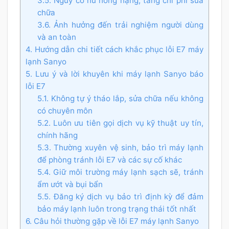
3.5. Nguy cơ hư hỏng nặng, tăng chi phí sửa
chữa
3.6. Ảnh hưởng đến trải nghiệm người dùng
và an toàn
4. Hướng dẫn chi tiết cách khắc phục lỗi E7 máy
lạnh Sanyo
5. Lưu ý và lời khuyên khi máy lạnh Sanyo báo
lỗi E7
5.1. Không tự ý tháo lắp, sửa chữa nếu không
có chuyên môn
5.2. Luôn ưu tiên gọi dịch vụ kỹ thuật uy tín,
chính hãng
5.3. Thường xuyên vệ sinh, bảo trì máy lạnh
để phòng tránh lỗi E7 và các sự cố khác
5.4. Giữ môi trường máy lạnh sạch sẽ, tránh
ẩm ướt và bụi bẩn
5.5. Đăng ký dịch vụ bảo trì định kỳ để đảm
bảo máy lạnh luôn trong trạng thái tốt nhất
6. Câu hỏi thường gặp về lỗi E7 máy lạnh Sanyo