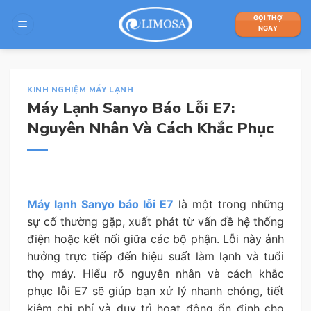
Skip
GỌI THỢ
to
NGAY
content
KINH NGHIỆM MÁY LẠNH
Máy Lạnh Sanyo Báo Lỗi E7:
Nguyên Nhân Và Cách Khắc Phục
Máy lạnh Sanyo báo lỗi E7
là một trong những
sự cố thường gặp, xuất phát từ vấn đề hệ thống
điện hoặc kết nối giữa các bộ phận. Lỗi này ảnh
hưởng trực tiếp đến hiệu suất làm lạnh và tuổi
thọ máy. Hiểu rõ nguyên nhân và cách khắc
phục lỗi E7 sẽ giúp bạn xử lý nhanh chóng, tiết
kiệm chi phí và duy trì hoạt động ổn định cho