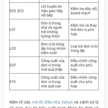
Lỗi truyền tín
Kiểm tra dây nối,
E02 (E2)
hiệu giao tiếp
board mạch
nối tiếp
Đơn vị trong
Kiểm tra và thay
nhà và ngoài
L01
thế đơn vị phù
trời không
hợp
tương thích
Đơn vị bị trùng
Loại bỏ đơn vị bị
L02
lặp trong nhóm
trùng lặp
kiểm soát
Công suất của
Điều chỉnh công
E07
đơn vị trong
suất cho phù
nhà quá thấp
hợp
Công suất của
Điều chỉnh công
E15
đơn vị trong
suất cho phù
nhà quá cao
hợp
Nắm rõ các
mã lỗi điều hòa Sanyo
và cách xử lý
sẽ giúp duy trì hiệu suất hoạt động ổn định và