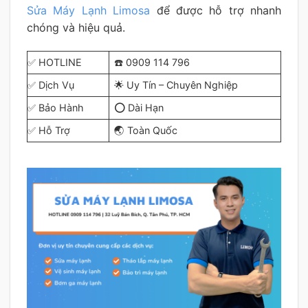
Sửa Máy Lạnh Limosa
để được hỗ trợ nhanh
chóng và hiệu quả.
✅ HOTLINE
☎️ 0909 114 796
✅ Dịch Vụ
🌟 Uy Tín – Chuyên Nghiệp
✅ Bảo Hành
⭕ Dài Hạn
✅ Hỗ Trợ
🌏 Toàn Quốc