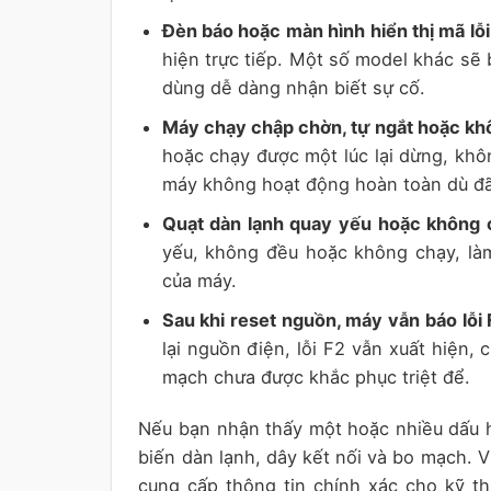
Đèn báo hoặc màn hình hiển thị mã lỗi
hiện trực tiếp. Một số model khác sẽ 
dùng dễ dàng nhận biết sự cố.
Máy chạy chập chờn, tự ngắt hoặc kh
hoặc chạy được một lúc lại dừng, khô
máy không hoạt động hoàn toàn dù đ
Quạt dàn lạnh quay yếu hoặc không 
yếu, không đều hoặc không chạy, làm
của máy.
Sau khi reset nguồn, máy vẫn báo lỗi F
lại nguồn điện, lỗi F2 vẫn xuất hiện,
mạch chưa được khắc phục triệt để.
Nếu bạn nhận thấy một hoặc nhiều dấu h
biến dàn lạnh, dây kết nối và bo mạch. 
cung cấp thông tin chính xác cho kỹ th