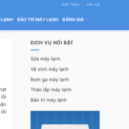
Giới Thiệu
Liên hệ
 LẠNH
BẢO TRÌ MÁY LẠNH
BẢNG GIÁ
DỊCH VỤ NỔI BẬT
Sửa máy lạnh
Vệ sinh máy lạnh
Bơm ga máy lạnh
oạt
Tháo lắp máy lạnh
lỗi
Bảo trì máy lạnh
hận
lỗi