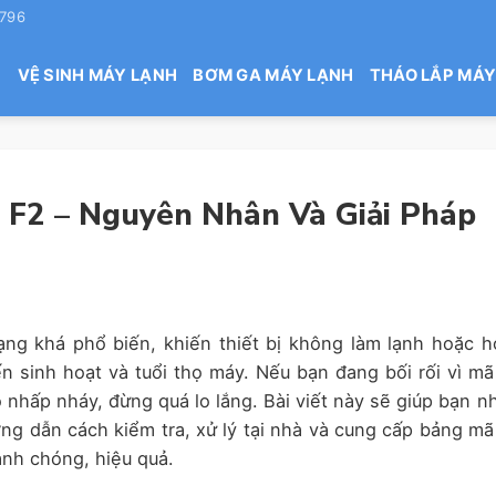
 796
H
VỆ SINH MÁY LẠNH
BƠM GA MÁY LẠNH
THÁO LẮP MÁY
i F2 – Nguyên Nhân Và Giải Pháp
rạng khá phổ biến, khiến thiết bị không làm lạnh hoặc h
 sinh hoạt và tuổi thọ máy. Nếu bạn đang bối rối vì mã 
 nhấp nháy, đừng quá lo lắng. Bài viết này sẽ giúp bạn n
ng dẫn cách kiểm tra, xử lý tại nhà và cung cấp bảng mã 
anh chóng, hiệu quả.