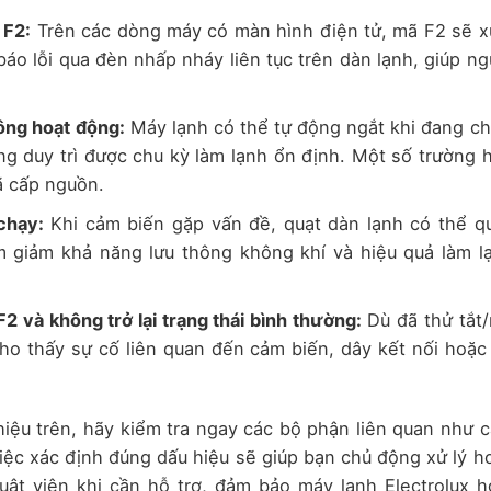
 F2:
Trên các dòng máy có màn hình điện tử, mã F2 sẽ x
báo lỗi qua đèn nhấp nháy liên tục trên dàn lạnh, giúp ng
ông hoạt động:
Máy lạnh có thể tự động ngắt khi đang ch
ng duy trì được chu kỳ làm lạnh ổn định. Một số trường 
ã cấp nguồn.
chạy:
Khi cảm biến gặp vấn đề, quạt dàn lạnh có thể q
 giảm khả năng lưu thông không khí và hiệu quả làm l
2 và không trở lại trạng thái bình thường:
Dù đã thử tắt
 cho thấy sự cố liên quan đến cảm biến, dây kết nối hoặc
iệu trên, hãy kiểm tra ngay các bộ phận liên quan như 
Việc xác định đúng dấu hiệu sẽ giúp bạn chủ động xử lý h
uật viên khi cần hỗ trợ, đảm bảo máy lạnh Electrolux h