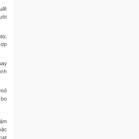
uất
ười
ạy,
hợp
uay
ạnh
/mở
 bo
cảm
oặc
oạt