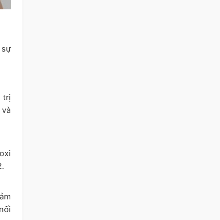
 sự
trị
 và
oxi
2.
cảm
nối