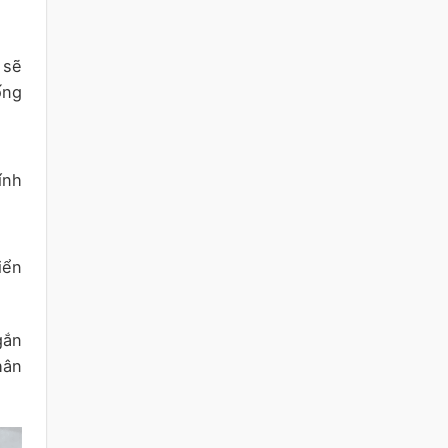
 sẽ
ống
ính
iển
gắn
hân