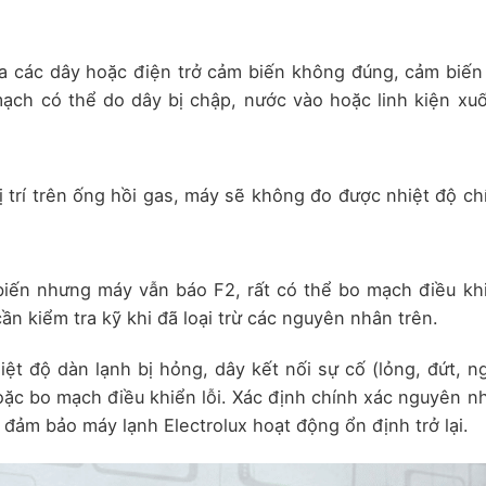
 các dây hoặc điện trở cảm biến không đúng, cảm biến
 mạch có thể do dây bị chập, nước vào hoặc linh kiện xu
trí trên ống hồi gas, máy sẽ không đo được nhiệt độ ch
biến nhưng máy vẫn báo F2, rất có thể bo mạch điều kh
ần kiểm tra kỹ khi đã loại trừ các nguyên nhân trên.
iệt độ dàn lạnh bị hỏng, dây kết nối sự cố (lỏng, đứt, n
hoặc bo mạch điều khiển lỗi. Xác định chính xác nguyên n
à đảm bảo máy lạnh Electrolux hoạt động ổn định trở lại.