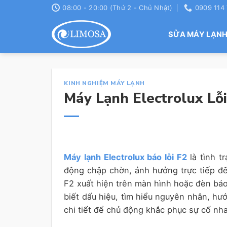
Skip
08:00 - 20:00 (Thứ 2 - Chủ Nhật)
0909 114
to
content
SỬA MÁY LẠN
KINH NGHIỆM MÁY LẠNH
Máy Lạnh Electrolux Lỗ
Máy lạnh Electrolux báo lỗi F2
là tình t
động chập chờn, ảnh hưởng trực tiếp đến
F2 xuất hiện trên màn hình hoặc đèn báo
biết dấu hiệu, tìm hiểu nguyên nhân, hướ
chi tiết để chủ động khắc phục sự cố nh