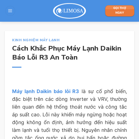
Skip
GỌI THỢ
to
NGAY
content
KINH NGHIỆM MÁY LẠNH
Cách Khắc Phục Máy Lạnh Daikin
Báo Lỗi R3 An Toàn
Máy lạnh Daikin báo lỗi R3
là sự cố phổ biến,
đặc biệt trên các dòng Inverter và VRV, thường
liên quan đến hệ thống thoát nước và công tắc
áp suất cao. Lỗi này khiến máy ngừng hoặc hoạt
động không ổn định, ảnh hưởng đến hiệu suất
làm lạnh và tuổi thọ thiết bị. Nguyên nhân chính
gồm tắc ống nước xả do bụi bẩn hoặc đường