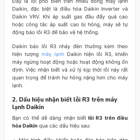
Đây là lỗi phổ biến trên nhiều dòng máy lạnh
Daikin, đặc biệt là điều hòa Daikin Inverter và
Daikin VRV. Khi áp suất gas đầu đẩy quá cao
hoặc công tắc áp suất cao bị hỏng, máy sẽ tự
động báo lỗi R3 để bảo vệ hệ thống.
Daikin báo lỗi R3 nháy đèn thường kèm theo
hiện tượng
máy lạnh
Daikin hiện lỗi R3, khiến
máy ngừng hoạt động hoặc hoạt động không ổn
định. Việc nhận biết và xử lý kịp thời lỗi này rất
quan trọng để tránh hư hỏng nặng hơn cho máy
lạnh.
2. Dấu hiệu nhận biết lỗi R3 trên máy
lạnh Daikin
Bạn có thể dễ dàng nhận biết
lỗi R3 trên điều
hòa Daikin
qua các dấu hiệu sau:
Màn hình điều khiển hoặc đèn báo trên dàn