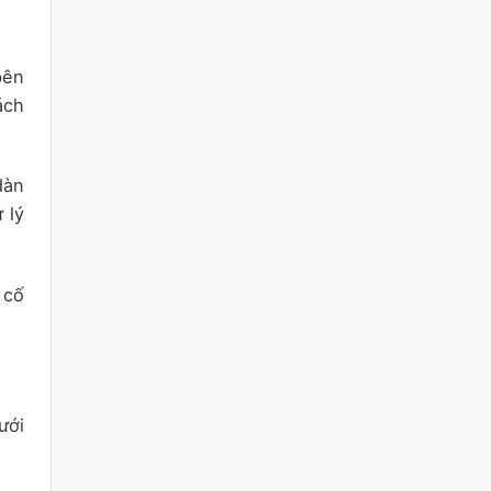
bên
ách
dàn
 lý
 cố
ưới