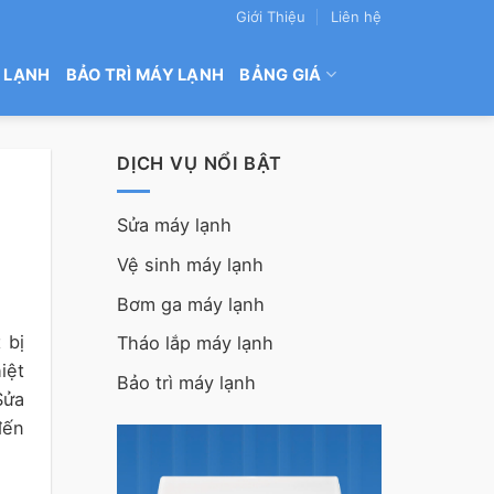
Giới Thiệu
Liên hệ
 LẠNH
BẢO TRÌ MÁY LẠNH
BẢNG GIÁ
DỊCH VỤ NỔI BẬT
Sửa máy lạnh
Vệ sinh máy lạnh
Bơm ga máy lạnh
 bị
Tháo lắp máy lạnh
iệt
Bảo trì máy lạnh
Sửa
đến