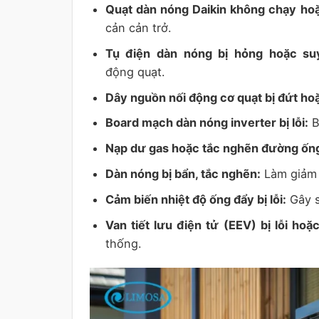
Quạt dàn nóng Daikin không chạy hoặ
cản cản trở.
Tụ điện dàn nóng bị hỏng hoặc su
động quạt.
Dây nguồn nối động cơ quạt bị đứt hoặ
Board mạch dàn nóng inverter bị lỗi:
B
Nạp dư gas hoặc tắc nghẽn đường ống
Dàn nóng bị bẩn, tắc nghẽn:
Làm giảm h
Cảm biến nhiệt độ ống đẩy bị lỗi:
Gây s
Van tiết lưu điện tử (EEV) bị lỗi hoặ
thống.