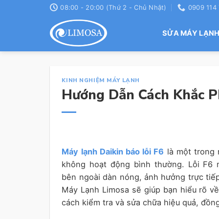
Skip
08:00 - 20:00 (Thứ 2 - Chủ Nhật)
0909 114
to
content
SỬA MÁY LẠN
KINH NGHIỆM MÁY LẠNH
Hướng Dẫn Cách Khắc Ph
Máy lạnh Daikin báo lỗi F6
là một trong 
không hoạt động bình thường. Lỗi F6 
bên ngoài dàn nóng, ảnh hưởng trực tiếp
Máy Lạnh Limosa sẽ giúp bạn hiểu rõ về 
cách kiểm tra và sửa chữa hiệu quả, đồng