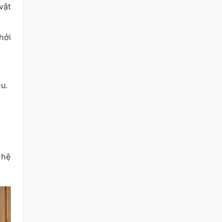
vật
hởi
u.
 hệ