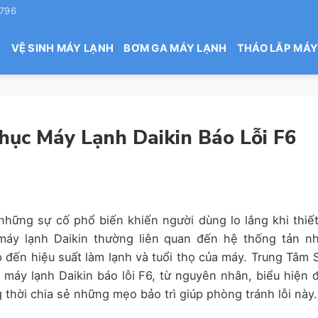
 796
H
VỆ SINH MÁY LẠNH
BƠM GA MÁY LẠNH
THÁO LẮP MÁY
ục Máy Lạnh Daikin Báo Lỗi F6
những sự cố phổ biến khiến người dùng lo lắng khi thiết
máy lạnh Daikin thường liên quan đến hệ thống tản nh
 đến hiệu suất làm lạnh và tuổi thọ của máy. Trung Tâm 
máy lạnh Daikin báo lỗi F6, từ nguyên nhân, biểu hiện 
 thời chia sẻ những mẹo bảo trì giúp phòng tránh lỗi này.