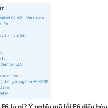
ẾT
 mã lỗi F6 điều hòa Daikin
 biến
Daikin chi tiết
ạt
rter
 điện tử (EEV)
ả và an toàn
n hệ thống trung tâm VRV/VRF
 Daikin
aikin
 F6 là gì? Ý nghĩa mã lỗi F6 điều hòa