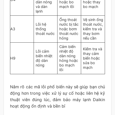
dàn nóng
hoặc bo
hoặc thay
và dàn
mạch lỗi
bo mạch
lạnh
Ống thoát
Vệ sinh ống
Lỗi hệ
nước bị tắc
thoát nước,
A3
thống
hoặc bơm
kiểm tra và
thoát nước
thoát nước
thay bơm
hỏng
nếu cần
Cảm biến
Kiểm tra và
Lỗi cảm
nhiệt độ
thay cảm
biến nhiệt
dàn nóng
H9
biến hoặc
độ dàn
hỏng hoặc
sửa bo
nóng
bo mạch
mạch
lỗi
Nắm rõ các mã lỗi phổ biến này sẽ giúp bạn chủ
động hơn trong việc xử lý sự cố hoặc liên hệ kỹ
thuật viên đúng lúc, đảm bảo máy lạnh Daikin
hoạt động ổn định và bền bỉ