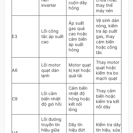
cuộn dây
inverter
thay thế
hỏng
máy nén
Vệ sinh dàn
Áp suất
nóng, kiểm
gas quá
Lỗi công
tra áp suất
cao hoặc
E3
tắc áp suất
gas, thay
cảm biến
cao
cảm biến
áp suất
hoặc công
hỏng
tắc
Thay motor
Lỗi motor
Motor quạt
quạt hoặc
A6
quạt dàn
bị kẹt hoặc
kiểm tra bo
lạnh
quá tải
mạch quạt
Cảm biến
Thay cảm
Lỗi cảm
nhiệt độ
biến hoặc
C9
biến nhiệt
hỏng hoặc
kiểm tra kết
độ gió hồi
kết nối
nối dây
lỏng
Lỗi đường
truyền tín
Dây tín
Kiểm tra dây
hiệu giữa
hiệu đứt
tín hiệu, sửa
U4