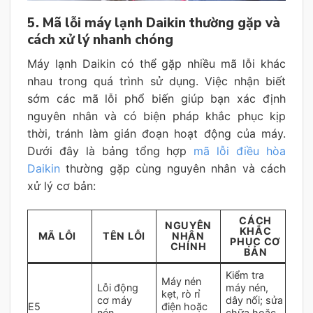
5. Mã lỗi máy lạnh Daikin thường gặp và
cách xử lý nhanh chóng
Máy lạnh Daikin có thể gặp nhiều mã lỗi khác
nhau trong quá trình sử dụng. Việc nhận biết
sớm các mã lỗi phổ biến giúp bạn xác định
nguyên nhân và có biện pháp khắc phục kịp
thời, tránh làm gián đoạn hoạt động của máy.
Dưới đây là bảng tổng hợp
mã lỗi điều hòa
Daikin
thường gặp cùng nguyên nhân và cách
xử lý cơ bản:
CÁCH
NGUYÊN
KHẮC
MÃ LỖI
TÊN LỖI
NHÂN
PHỤC CƠ
CHÍNH
BẢN
Kiểm tra
Máy nén
Lỗi động
máy nén,
kẹt, rò rỉ
cơ máy
dây nối; sửa
E5
điện hoặc
nén
chữa hoặc