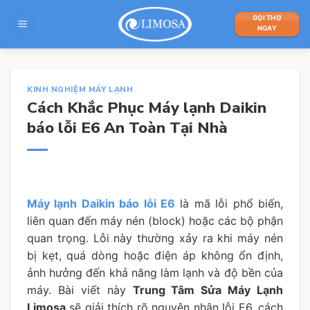
Skip
GỌI THỢ
to
NGAY
content
KINH NGHIỆM MÁY LẠNH
Cách Khắc Phục Máy lạnh Daikin
báo lỗi E6 An Toàn Tại Nhà
Máy lạnh Daikin báo lỗi E6
là mã lỗi phổ biến,
liên quan đến máy nén (block) hoặc các bộ phận
quan trọng. Lỗi này thường xảy ra khi máy nén
bị kẹt, quá dòng hoặc điện áp không ổn định,
ảnh hưởng đến khả năng làm lạnh và độ bền của
máy. Bài viết này
Trung Tâm Sửa Máy Lạnh
Limosa
sẽ giải thích rõ nguyên nhân lỗi E6, cách