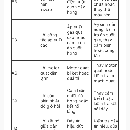
E5
điện hoặc
nén
chữa hoặc
cuộn dây
inverter
thay thế
hỏng
máy nén
Vệ sinh dàn
Áp suất
nóng, kiểm
gas quá
Lỗi công
tra áp suất
cao hoặc
E3
tắc áp suất
gas, thay
cảm biến
cao
cảm biến
áp suất
hoặc công
hỏng
tắc
Thay motor
Lỗi motor
Motor quạt
quạt hoặc
A6
quạt dàn
bị kẹt hoặc
kiểm tra bo
lạnh
quá tải
mạch quạt
Cảm biến
Thay cảm
Lỗi cảm
nhiệt độ
biến hoặc
C9
biến nhiệt
hỏng hoặc
kiểm tra kết
độ gió hồi
kết nối
nối dây
lỏng
Lỗi kết nối
Dây tín
Kiểm tra dây
giữa dàn
hiệu đứt
tín hiệu, sửa
U4