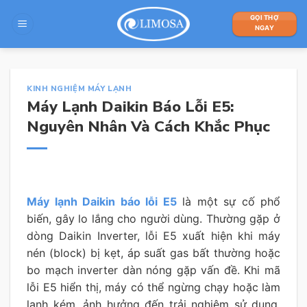
Skip
GỌI THỢ
to
NGAY
content
KINH NGHIỆM MÁY LẠNH
Máy Lạnh Daikin Báo Lỗi E5:
Nguyên Nhân Và Cách Khắc Phục
Máy lạnh Daikin báo lỗi E5
là một sự cố phổ
biến, gây lo lắng cho người dùng. Thường gặp ở
dòng Daikin Inverter, lỗi E5 xuất hiện khi máy
nén (block) bị kẹt, áp suất gas bất thường hoặc
bo mạch inverter dàn nóng gặp vấn đề. Khi mã
lỗi E5 hiển thị, máy có thể ngừng chạy hoặc làm
lạnh kém, ảnh hưởng đến trải nghiệm sử dụng.