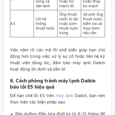
nóng và
hoặc bo
hoặc thay
dàn lạnh
mạch lỗi
bo mạch
Ống thoát
Vệ sinh ống
Lỗi hệ
nước bị tắc
thoát nước,
A3
thống
hoặc bơm
kiểm tra và
thoát nước
thoát nước
thay bơm
hỏng
nếu cần
Việc nắm rõ các mã lỗi phổ biến giúp bạn chủ
động hơn trong việc xử lý sự cố hoặc liên hệ kỹ
thuật viên đúng lúc, đảm bảo máy lạnh Daikin
hoạt động ổn định và bền bỉ
6. Cách phòng tránh máy lạnh Daikin
báo lỗi E5 hiệu quả
Để hạn chế lỗi E5 trên
máy lạnh
Daikin, bạn nên
thực hiện các biện pháp sau:
Bảo dưỡng điều hòa định kỳ từ 6-12 tháng để