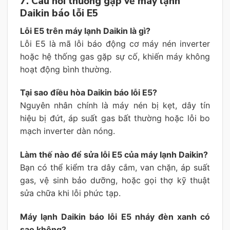
7. Câu hỏi thường gặp về máy lạnh
Daikin báo lỗi E5
Lỗi E5 trên máy lạnh Daikin là gì?
Lỗi E5 là mã lỗi báo động cơ máy nén inverter
hoặc hệ thống gas gặp sự cố, khiến máy không
hoạt động bình thường.
Tại sao điều hòa Daikin báo lỗi E5?
Nguyên nhân chính là máy nén bị kẹt, dây tín
hiệu bị đứt, áp suất gas bất thường hoặc lỗi bo
mạch inverter dàn nóng.
Làm thế nào để sửa lỗi E5 của máy lạnh Daikin?
Bạn có thể kiểm tra dây cắm, van chặn, áp suất
gas, vệ sinh bảo dưỡng, hoặc gọi thợ kỹ thuật
sửa chữa khi lỗi phức tạp.
Máy lạnh Daikin báo lỗi E5 nháy đèn xanh có
sao không?