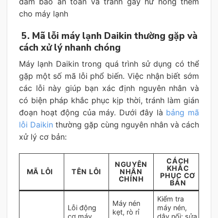
đảm bảo an toàn và tránh gây hư hỏng thêm
cho máy lạnh
5. Mã lỗi máy lạnh Daikin thường gặp và
cách xử lý nhanh chóng
Máy lạnh Daikin trong quá trình sử dụng có thể
gặp một số mã lỗi phổ biến. Việc nhận biết sớm
các lỗi này giúp bạn xác định nguyên nhân và
có biện pháp khắc phục kịp thời, tránh làm gián
đoạn hoạt động của máy. Dưới đây là
bảng mã
lỗi Daikin
thường gặp cùng nguyên nhân và cách
xử lý cơ bản:
CÁCH
NGUYÊN
KHẮC
MÃ LỖI
TÊN LỖI
NHÂN
PHỤC CƠ
CHÍNH
BẢN
Kiểm tra
Máy nén
Lỗi động
máy nén,
kẹt, rò rỉ
cơ máy
dây nối; sửa