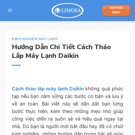
Skip
GỌI THỢ
to
NGAY
content
KINH NGHIỆM MÁY LẠNH
Hướng Dẫn Chi Tiết Cách Tháo
Lắp Máy Lạnh Daikin
Cách tháo lắp máy lạnh Daikin
không quá phức
tạp nếu bạn nắm vững các bước cơ bản và lưu ý
về an toàn. Bài viết này sẽ dẫn dắt bạn từng
bước thực hiện, kèm theo những mẹo nhỏ giúp
công việc diễn ra suôn sẻ và hiệu quả ngay tại
nhà. Dù bạn là người mới bắt đầu hay đã có chút
kinh nghiệm, những hướng dẫn trong bài sẽ giúp