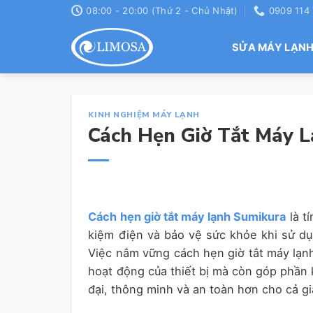
Skip
08:00 - 20:00 (Thứ 2 - Chủ Nhật)
0909 114
to
content
SỬA MÁY LẠN
KINH NGHIỆM MÁY LẠNH
Cách Hẹn Giờ Tắt Máy L
Cách hẹn giờ tắt máy lạnh Sumikura
là t
kiệm điện và bảo vệ sức khỏe khi sử d
Việc nắm vững cách hẹn giờ tắt máy lạnh
hoạt động của thiết bị mà còn góp phần k
đại, thông minh và an toàn hơn cho cả gi