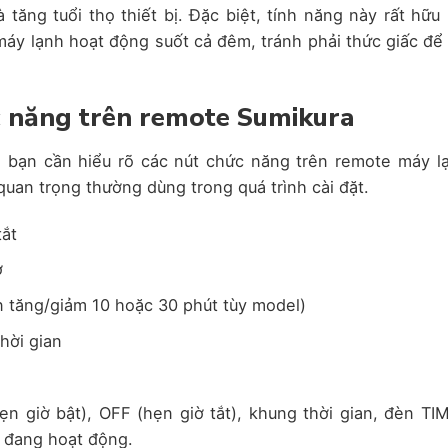
tăng tuổi thọ thiết bị. Đặc biệt, tính năng này rất hữu 
y lạnh hoạt động suốt cả đêm, tránh phải thức giấc để 
c năng trên remote Sumikura
, bạn cần hiểu rõ các nút chức năng trên remote máy l
quan trọng thường dùng trong quá trình cài đặt.
tắt
ờ
ần tăng/giảm 10 hoặc 30 phút tùy model)
hời gian
ẹn giờ bật), OFF (hẹn giờ tắt), khung thời gian, đèn TI
ờ đang hoạt động.