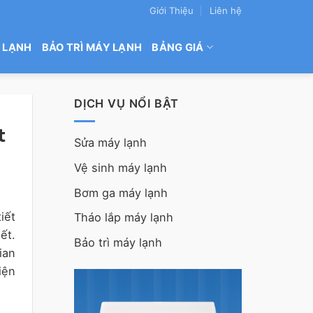
Giới Thiệu
Liên hệ
 LẠNH
BẢO TRÌ MÁY LẠNH
BẢNG GIÁ
DỊCH VỤ NỔI BẬT
t
Sửa máy lạnh
Vệ sinh máy lạnh
Bơm ga máy lạnh
iết
Tháo lắp máy lạnh
ết.
Bảo trì máy lạnh
ian
iện