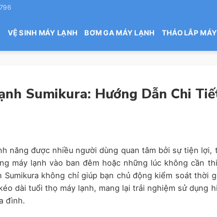
 796
H
VỆ SINH MÁY LẠNH
BƠM GA MÁY LẠNH
THÁO LẮP MÁY
ạnh Sumikura: Hướng Dẫn Chi Tiế
ính năng được nhiều người dùng quan tâm bởi sự tiện lợi, t
ụng máy lạnh vào ban đêm hoặc những lúc không cần thi
 Sumikura không chỉ giúp bạn chủ động kiểm soát thời g
éo dài tuổi thọ máy lạnh, mang lại trải nghiệm sử dụng h
a đình.