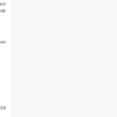
ích
tắt
ạnh
MER