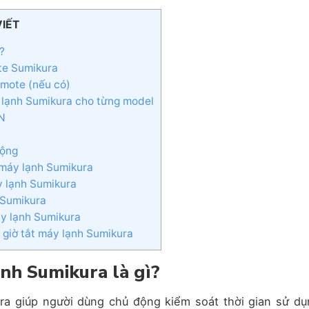
VIẾT
ì?
te Sumikura
emote (nếu có)
y lạnh Sumikura cho từng model
N
động
 máy lạnh Sumikura
áy lạnh Sumikura
h Sumikura
áy lạnh Sumikura
 giờ tắt máy lạnh Sumikura
ạnh Sumikura là gì?
a giúp người dùng chủ động kiểm soát thời gian sử dụ