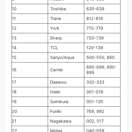
10
Toshiba
630-639
11
Trane
812-816
12
York
775-779
13
Sharp
720-739
14
TCL
120-139
15
Sanyo/Aqua
500-550, 860
690-699, 890-
16
Carrier
899
17
Daewoo
332-333
18
Haier
001-019
19
Sumikura
001-130
20
Funiki
769, 992
21
Nagakawa
002, 017
22
Midea
040-059