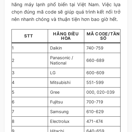
hãng máy lạnh phổ biến tại Việt Nam. Việc lựa
chọn đúng mã code sẽ giúp quá trình kết nối trở
nên nhanh chóng và thuận tiện hơn bao giờ hết.
HÃNG ĐIỀU
MÃ CODE/TẦN
STT
HÒA
SỐ
1
Daikin
740-759
Panasonic /
2
660-689
National
3
LG
600-609
4
Mitsubishi
551-599
5
Gree
000, 020-039
6
Fujitsu
700-719
7
Samsung
610-629
8
Electrolux
471-474
9
Hitachi
640-659