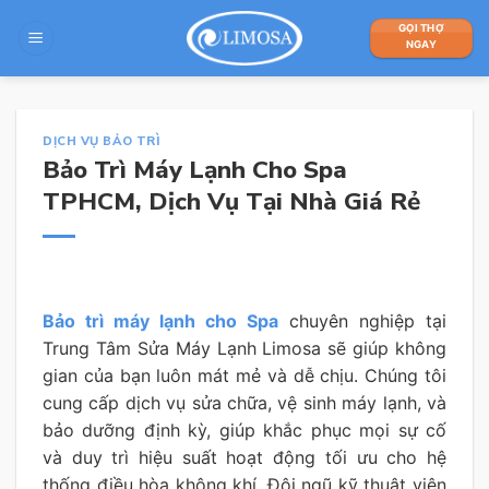
Skip
GỌI THỢ
to
NGAY
content
DỊCH VỤ BẢO TRÌ
Bảo Trì Máy Lạnh Cho Spa
TPHCM, Dịch Vụ Tại Nhà Giá Rẻ
Bảo trì máy lạnh cho Spa
chuyên nghiệp tại
Trung Tâm Sửa Máy Lạnh Limosa sẽ giúp không
gian của bạn luôn mát mẻ và dễ chịu. Chúng tôi
cung cấp dịch vụ sửa chữa, vệ sinh máy lạnh, và
bảo dưỡng định kỳ, giúp khắc phục mọi sự cố
và duy trì hiệu suất hoạt động tối ưu cho hệ
thống điều hòa không khí. Đội ngũ kỹ thuật viên